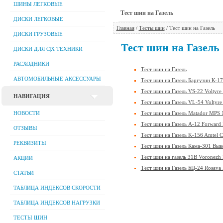
ШИНЫ ЛЕГКОВЫЕ
Тест шин на Газель
ДИСКИ ЛЕГКОВЫЕ
Главная
/
Тесты шин
/ Тест шин на Газель
ДИСКИ ГРУЗОВЫЕ
Тест шин на Газель
ДИСКИ ДЛЯ C|Х ТЕХНИКИ
РАСХОДНИКИ
Тест шин на Газель
АВТОМОБИЛЬНЫЕ АКСЕССУАРЫ
Тест шин на Газель Баргузин К-1
Тест шин на Газель VS-22 Voltyr
НАВИГАЦИЯ
Тест шин на Газель VL-54 Voltyr
НОВОСТИ
Тест шин на Газель Matador MPS 
Тест шин на Газель A-12 Forward 
ОТЗЫВЫ
Тест шин на Газель K-156 Amtel 
РЕКВИЗИТЫ
Тест шин на Газель Кама-301 Вы
Тест шин на газель 31В Voronezh 
АКЦИИ
Тест шин на Газель БЦ-24 Rosava
СТАТЬИ
ТАБЛИЦА ИНДЕКСОВ СКОРОСТИ
ТАБЛИЦА ИНДЕКСОВ НАГРУЗКИ
ТЕСТЫ ШИН