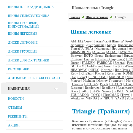
ШИНЫ ДЛЯ КВАДРОЦИКЛОВ
Шины легковые / Triangle
ШИНЫ СЕЛЬХОЗТЕХНИКА
Главная
Шины легковые
Triangle
ШИНЫ ГРУЗОВЫЕ,
ИНДУСТРИАЛЬНЫЕ
Шины легковые
ШИНЫ ЛЕГКОВЫЕ
AMTEL(Амтел)
|
Алтайский Шинный Комби
ДИСКИ ЛЕГКОВЫЕ
Воронеж
|
Днепрошина
|
Киров
|
Красноярс
Тунга(TUNGA)
|
Уралшина
|
Ярославль
|
Ac
ДИСКИ ГРУЗОВЫЕ
ARMSTRONG
|
Atlander
|
ATTAR
|
AVATYR
Bontyre
|
BOTO
|
Brasa
|
Bridgestone
|
Briwa
Contyre
|
Cooper
|
Cordiant (Кордиант)
|
CR
ДИСКИ ДЛЯ C|Х ТЕХНИКИ
Durun
|
FALKEN
|
FARROAD
|
Federal
|
Fire
GOFORM
|
GoldStone
|
Goodride
|
GoodYea
РАСХОДНИКИ
HEADWAY
|
HIFLY
|
Horizon
|
Ikon Tyres (
Kelly
|
KingStar
|
Kleber
|
Kormoran
|
KUM
(LingLong)
|
LINGLONG
|
MAGNUM
|
Mas
АВТОМОБИЛЬНЫЕ АКСЕССУАРЫ
Meteor
|
Michelin
|
Mickey Thompson
|
Mine
|
Ovation
|
PETLAS
|
Pirelli
|
PLATIN
|
POWE
Riostone
|
Roadcruza
|
Roadking
|
Roadmarc
НАВИГАЦИЯ
Black
|
Sailun
|
SAVA
|
Satoya
|
SONIX
|
STA
TOURADOR
|
TOYO
|
TRACMAX
|
Trayal
|
WestLake
|
WINDA
|
WINRUN
|
YAZD
|
Yok
НОВОСТИ
ОТЗЫВЫ
Triangle (Трайангл)
РЕКВИЗИТЫ
Компания «Трайангл» («Triangle») была 
известных китайских брендов междунар
АКЦИИ
группа в Китае, основным направлени