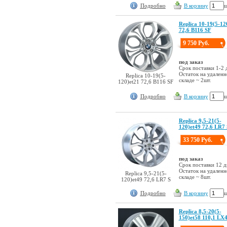
Подробно
В корзину
ш
Replica 10-19(5-12
72,6 B116 SF
9 750 Руб.
под заказ
Срок поставки 1-2 
Остаток на удален
Replica 10-19(5-
складе ~ 2шт.
120)et21 72,6 B116 SF
Подробно
В корзину
ш
Replica 9,5-21(5-
120)et49 72,6 LR7 
33 750 Руб.
под заказ
Срок поставки 12 д
Остаток на удален
Replica 9,5-21(5-
складе ~ 8шт.
120)et49 72,6 LR7 S
Подробно
В корзину
ш
Replica 8,5-20(5-
150)et58 110,1 LX4