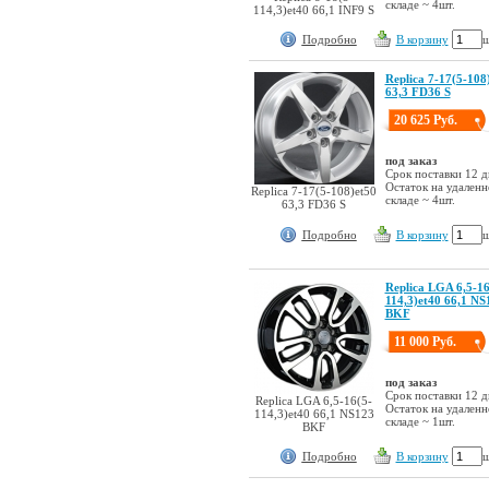
складе ~ 4шт.
114,3)et40 66,1 INF9 S
Подробно
В корзину
ш
Replica 7-17(5-108
63,3 FD36 S
20 625 Руб.
под заказ
Срок поставки 12 д
Остаток на удален
Replica 7-17(5-108)et50
складе ~ 4шт.
63,3 FD36 S
Подробно
В корзину
ш
Replica LGA 6,5-16
114,3)et40 66,1 NS
BKF
11 000 Руб.
под заказ
Срок поставки 12 д
Replica LGA 6,5-16(5-
Остаток на удален
114,3)et40 66,1 NS123
складе ~ 1шт.
BKF
Подробно
В корзину
ш