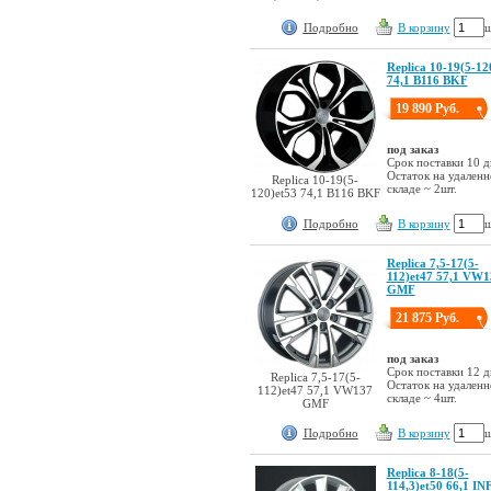
Подробно
В корзину
ш
Replica 10-19(5-12
74,1 B116 BKF
19 890 Руб.
под заказ
Срок поставки 10 д
Остаток на удален
Replica 10-19(5-
складе ~ 2шт.
120)et53 74,1 B116 BKF
Подробно
В корзину
ш
Replica 7,5-17(5-
112)et47 57,1 VW1
GMF
21 875 Руб.
под заказ
Срок поставки 12 д
Replica 7,5-17(5-
Остаток на удален
112)et47 57,1 VW137
складе ~ 4шт.
GMF
Подробно
В корзину
ш
Replica 8-18(5-
114,3)et50 66,1 IN