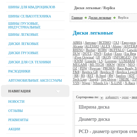
ШИНЫ ДЛЯ КВАДРОЦИКЛОВ
Диски легковые / Replica
ШИНЫ СЕЛЬХОЗТЕХНИКА
Главная
Диски легковые
Replica
ШИНЫ ГРУЗОВЫЕ,
ИНДУСТРИАЛЬНЫЕ
Диски легковые
ШИНЫ ЛЕГКОВЫЕ
АВИА
|
Автоваз
|
ВСПМО
|
ГАЗ
|
Евродиск
ДИСКИ ЛЕГКОВЫЕ
Alcasta
|
ALESSIO
|
ALEX
|
Alutec
|
ANTER
RHINO
|
Borbet
|
BTRW
|
BUFFALO
|
Catwil
ДИСКИ ГРУЗОВЫЕ
DLW
|
DOTZ
|
DWS
|
Enkei
|
Enzo
|
Eta Beta
|
iFree Original
|
IJI
|
IKON
|
INFORGED
|
IW
|
KWM
|
Lizardo
|
LS
|
Lorenso
|
LUMARAI
ДИСКИ ДЛЯ C|Х ТЕХНИКИ
MEGAMI
|
MI-TECH
|
MKW
|
MSW
|
NEO
OZ
|
PDW
|
Powcan
|
PROMA
|
Race Ready T
РАСХОДНИКИ
F&R
|
Replica GR
|
Replica H
|
Replica LegeA
|
RR
|
RS
|
RST
|
R-Steel
|
RW
|
Sanfox
|
SDT
Tech Line
|
Tongli
|
Top Driver
|
TREBL
|
TS
АВТОМОБИЛЬНЫЕ АКСЕССУАРЫ
VSN
|
Wiger
|
Wheels Up
|
X-LINE
|
X-Race
НАВИГАЦИЯ
Сортировка по:
алфавиту
-
цене
-
поп
НОВОСТИ
ОТЗЫВЫ
РЕКВИЗИТЫ
АКЦИИ