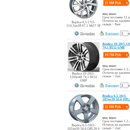
21 500 Руб.
под заказ
Срок поставки 12 д
Остаток на удален
Replica 6,5-17(5-
складе ~ 8шт.
114,3)et38 67,1 Mi57 SF
Подробно
В корзину
ш
Replica 10-20(5-12
74,1 B152 GMF
10 760 Руб.
под заказ
Срок поставки 1-2 
Остаток на удален
Replica 10-20(5-
складе ~ 2шт.
120)et40 74,1 B152
GMF
Подробно
В корзину
ш
Replica 6,5-16(5-
105)et39 56,6 OPL
11 160 Руб.
под заказ
Срок поставки 1-2 
Остаток на удален
Replica 6,5-16(5-
складе ~ 2шт.
105)et39 56,6 OPL39 S