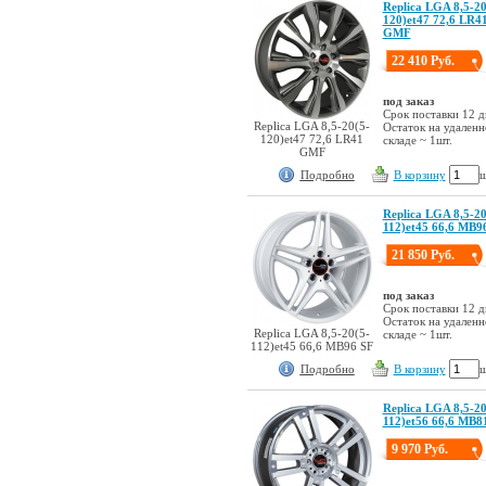
Replica LGA 8,5-20
120)et47 72,6 LR4
GMF
22 410 Руб.
под заказ
Срок поставки 12 д
Replica LGA 8,5-20(5-
Остаток на удален
120)et47 72,6 LR41
складе ~ 1шт.
GMF
Подробно
В корзину
ш
Replica LGA 8,5-20
112)et45 66,6 MB9
21 850 Руб.
под заказ
Срок поставки 12 д
Остаток на удален
Replica LGA 8,5-20(5-
складе ~ 1шт.
112)et45 66,6 MB96 SF
Подробно
В корзину
ш
Replica LGA 8,5-20
112)et56 66,6 MB8
9 970 Руб.