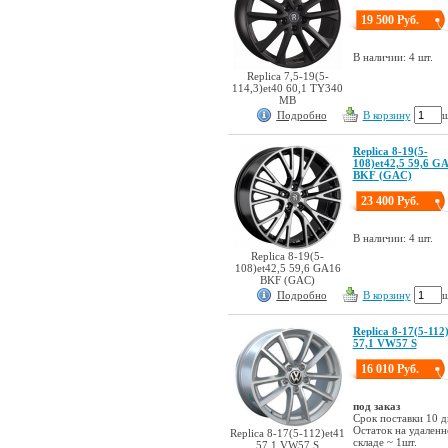
19 500 Руб.
В наличии: 4 шт.
Replica 7,5-19(5-
114,3)et40 60,1 TY340
MB
Подробно
В корзину
ш
Replica 8-19(5-
108)et42,5 59,6 G
BKF (GAC)
23 400 Руб.
В наличии: 4 шт.
Replica 8-19(5-
108)et42,5 59,6 GA16
BKF (GAC)
Подробно
В корзину
ш
Replica 8-17(5-112
57,1 VW57 S
16 010 Руб.
под заказ
Срок поставки 10 д
Остаток на удален
Replica 8-17(5-112)et41
складе ~ 1шт.
57,1 VW57 S