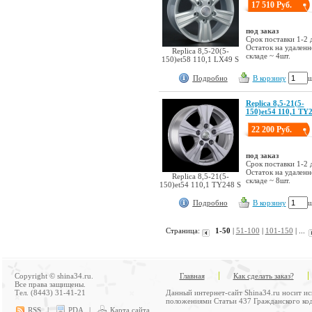
17 510 Руб.
под заказ
Срок поставки 1-2 
Остаток на удален
Replica 8,5-20(5-
складе ~ 4шт.
150)et58 110,1 LX49 S
Подробно
В корзину
ш
Replica 8,5-21(5-
150)et54 110,1 TY
22 200 Руб.
под заказ
Срок поставки 1-2 
Остаток на удален
Replica 8,5-21(5-
складе ~ 8шт.
150)et54 110,1 TY248 S
Подробно
В корзину
ш
Страница:
1-50
|
51-100
|
101-150
| ...
Copyright © shina34.ru.
Главная
Как сделать заказ?
Все права защищены.
Тел. (8443) 31-41-21
Данный интернет-сайт Shina34.ru носит и
положениями Статьи 437 Гражданского код
RSS
|
PDA
|
Карта сайта