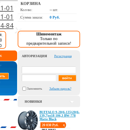
КОРЗИНА
01-01
Кол-во:
--
шт.
01-01
Сумма заказа:
0 Руб.
34-84
ы
Шиномонтаж
Только по
0
предварительной записи!
0
ж
АВТОРИЗАЦИЯ
Регистрация
Запомнить
Забыли пароль?
НОВИНКИ
BUFFALO 9-20(6-135)20(6-
139,7)et18 106,3 BW-778
Matte Black
20 030 Руб.
под заказ