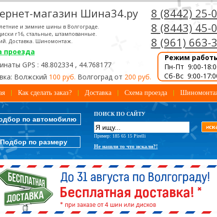
ернет-магазин Шина34.ру
8 (8442) 25-
8 (8443) 45-
летние и зимние шины в Волгограде.
иски r16, стальные, штампованные.
8 (961) 663-
ий. Доставка. Шиномонтаж.
а проезда
Режим работ
наты GPS : 48.802334 , 44.768177
Пн-Пт 9:00-18:0
Сб-Вс 9:00-17:0
вка: Волжский
100 руб.
Волгоград от
200 руб.
ая
Как сделать заказ?
Доставка
Схема проезда
Шиномонта
ПОИСК ПО САЙТУ
одбор по автомобилю
Пример: 185 65 15 Pirelli
Подбор по размеру
Не нашли то что искали?!