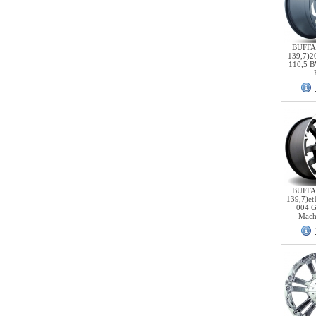
BUFFA
139,7)2
110,5 B
BUFFA
139,7)et
004 G
Mach