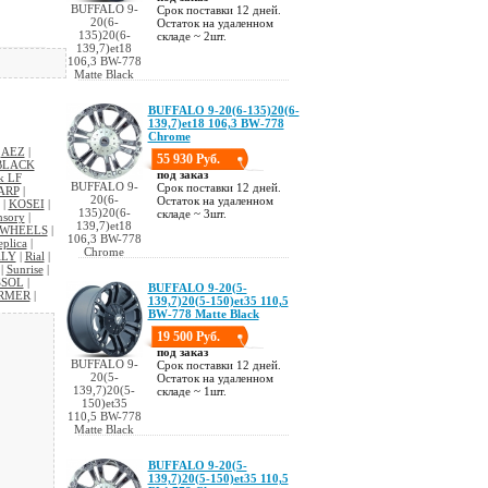
BUFFALO 9-
Срок поставки 12 дней.
20(6-
Остаток на удаленном
135)20(6-
складе ~ 2шт.
139,7)et18
106,3 BW-778
Matte Black
BUFFALO 9-20(6-135)20(6-
139,7)et18 106,3 BW-778
Chrome
|
AEZ
|
55 930 Руб.
BLACK
под заказ
k LF
BUFFALO 9-
Срок поставки 12 дней.
ARP
|
20(6-
Остаток на удаленном
|
KOSEI
|
135)20(6-
складе ~ 3шт.
sory
|
139,7)et18
 WHEELS
|
106,3 BW-778
eplica
|
Chrome
ALY
|
Rial
|
|
Sunrise
|
SSOL
|
BUFFALO 9-20(5-
RMER
|
139,7)20(5-150)et35 110,5
BW-778 Matte Black
19 500 Руб.
под заказ
BUFFALO 9-
Срок поставки 12 дней.
20(5-
Остаток на удаленном
139,7)20(5-
складе ~ 1шт.
150)et35
110,5 BW-778
Matte Black
BUFFALO 9-20(5-
139,7)20(5-150)et35 110,5