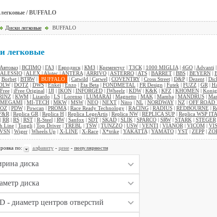
 легковые / BUFFALO
Диски легковые
BUFFALO
и легковые
Автоваз
|
ВСПМО
|
ГАЗ
|
Евродиск
|
КМЗ
|
Кременчуг
|
ТЗСК
|
1000 MIGLIA
|
4GO
|
Advanti
ALESSIO
|
ALEX
|
Alutec
|
ANTERA
|
ARRIVO
|
ASTERRO
|
ATS
|
BARRET
|
BBS
|
BEYERN
|
|
Borbet
|
BTRW
|
BUFFALO
|
Catwild
|
Carwel
|
COVENTRY
|
Cross Street
|
D&P
|
Dezent
|
Dic
DLW
|
DOTZ
|
DWS
|
Enkei
|
Enzo
|
Eta Beta
|
FONDMETAL
|
FR Design
|
Futek
|
FUZZ
|
GR
|
H
iFree
|
iFree Original
|
IJI
|
IKON
|
INFORGED
|
IWheelz
|
KDW
|
K&K
|
KFZ
|
KHOMEN
|
Konig
RINZ
|
KWM
|
Lizardo
|
LS
|
Lorenso
|
LUMARAI
|
Magnetto
|
MAK
|
Mamba
|
MANDRUS
|
Man
MEGAMI
|
MI-TECH
|
MKW
|
MSW
|
NEO
|
NEXT
|
Nitro
|
NL
|
NORDWAY
|
NZ
|
OFF ROAD
OZ
|
PDW
|
Powcan
|
PROMA
|
Race Ready Technology
|
RACING
|
RADIUS
|
REDBOURNE
|
R
 F&R
|
Replica GR
|
Replica H
|
Replica LegeArtis
|
Replica NW
|
REPLICA SUP
|
Replica WSP IT
|
RR
|
RS
|
RST
|
R-Steel
|
RW
|
Sanfox
|
SDT
|
SKAD
|
SLIK
|
SPARCO
|
SRW
|
STARK
|
STEGER
h Line
|
Tongli
|
Top Driver
|
TREBL
|
TSW
|
TUNZZO
|
USW
|
VENTI
|
VIANOR
|
VICOM
|
VI
VSN
|
Wiger
|
Wheels Up
|
X-LINE
|
X-Race
|
X*trike
|
YAKATTA
|
YAMATO
|
YST
|
ZEPP
|
ZO
ровка по:
алфавиту
-
цене
-
популярности