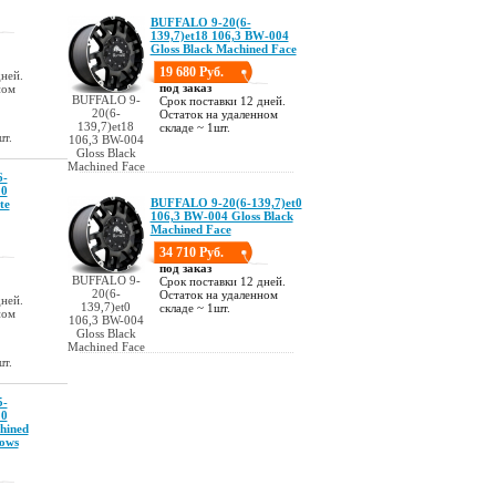
BUFFALO 9-20(6-
139,7)et18 106,3 BW-004
Gloss Black Machined Face
19 680 Руб.
ней.
под заказ
ном
BUFFALO 9-
Срок поставки 12 дней.
20(6-
Остаток на удаленном
139,7)et18
складе ~ 1шт.
шт.
106,3 BW-004
Gloss Black
Machined Face
6-
10
BUFFALO 9-20(6-139,7)et0
te
106,3 BW-004 Gloss Black
Machined Face
34 710 Руб.
под заказ
BUFFALO 9-
Срок поставки 12 дней.
20(6-
Остаток на удаленном
ней.
139,7)et0
складе ~ 1шт.
ном
106,3 BW-004
Gloss Black
Machined Face
шт.
5-
10
hined
ows