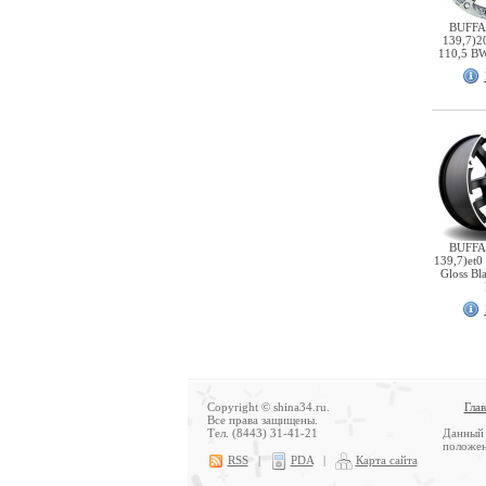
BUFFA
139,7)2
110,5 B
BUFFA
139,7)et0
Gloss Bl
Copyright © shina34.ru.
Гла
Все права защищены.
Тел. (8443) 31-41-21
Данный 
положен
RSS
|
PDA
|
Карта сайта