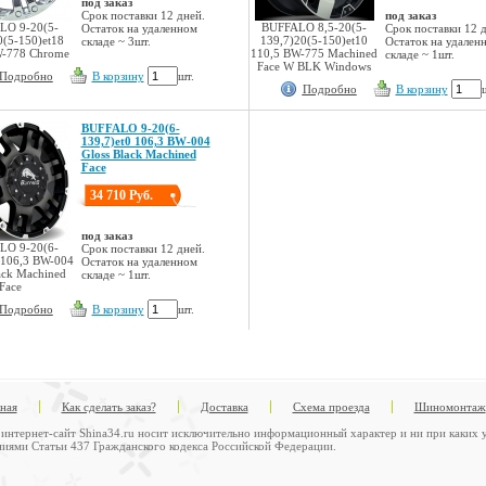
под заказ
Срок поставки 12 дней.
под заказ
LO 9-20(5-
BUFFALO 8,5-20(5-
Остаток на удаленном
Срок поставки 12 д
0(5-150)et18
139,7)20(5-150)et10
складе ~ 3шт.
Остаток на удален
W-778 Chrome
110,5 BW-775 Machined
складе ~ 1шт.
Face W BLK Windows
Подробно
В корзину
шт.
Подробно
В корзину
BUFFALO 9-20(6-
139,7)et0 106,3 BW-004
Gloss Black Machined
Face
34 710 Руб.
под заказ
LO 9-20(6-
Срок поставки 12 дней.
 106,3 BW-004
Остаток на удаленном
ack Machined
складе ~ 1шт.
Face
Подробно
В корзину
шт.
вная
Как сделать заказ?
Доставка
Схема проезда
Шиномонтаж
интернет-сайт Shina34.ru носит исключительно информационный характер и ни при каких у
иями Статьи 437 Гражданского кодекса Российской Федерации.