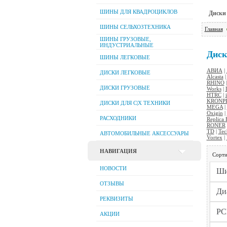
ШИНЫ ДЛЯ КВАДРОЦИКЛОВ
Диски
ШИНЫ СЕЛЬХОЗТЕХНИКА
Главная
ШИНЫ ГРУЗОВЫЕ,
ИНДУСТРИАЛЬНЫЕ
Диск
ШИНЫ ЛЕГКОВЫЕ
АВИА
|
ДИСКИ ЛЕГКОВЫЕ
Alcasta
|
RHINO
ДИСКИ ГРУЗОВЫЕ
Works
|
HTRC
|
KRONP
ДИСКИ ДЛЯ C|Х ТЕХНИКИ
MEGA
|
Oxigin
|
РАСХОДНИКИ
Replica
RONER
TD
|
Tec
АВТОМОБИЛЬНЫЕ АКСЕССУАРЫ
Vortex
|
НАВИГАЦИЯ
Сорти
НОВОСТИ
ОТЗЫВЫ
РЕКВИЗИТЫ
АКЦИИ