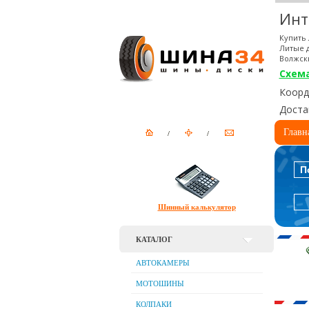
Инт
Купить 
Литые д
Волжск
Схем
Коорди
Доста
Главн
П
Шинный калькулятор
КАТАЛОГ
АВТОКАМЕРЫ
МОТОШИНЫ
КОЛПАКИ