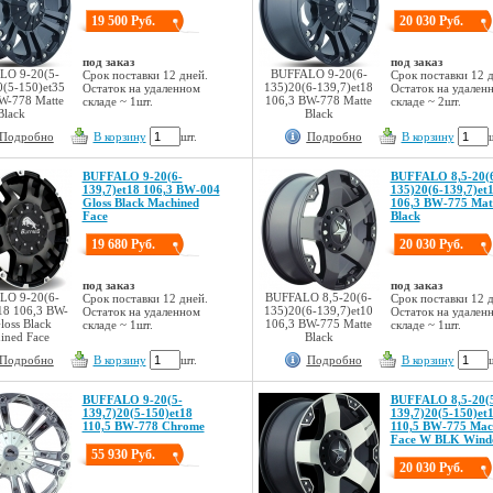
19 500 Руб.
20 030 Руб.
под заказ
под заказ
LO 9-20(5-
BUFFALO 9-20(6-
Срок поставки 12 дней.
Срок поставки 12 д
0(5-150)et35
135)20(6-139,7)et18
Остаток на удаленном
Остаток на удален
W-778 Matte
106,3 BW-778 Matte
складе ~ 1шт.
складе ~ 2шт.
Black
Black
Подробно
В корзину
шт.
Подробно
В корзину
BUFFALO 9-20(6-
BUFFALO 8,5-20(
139,7)et18 106,3 BW-004
135)20(6-139,7)et
Gloss Black Machined
106,3 BW-775 Mat
Face
Black
19 680 Руб.
20 030 Руб.
под заказ
под заказ
LO 9-20(6-
BUFFALO 8,5-20(6-
Срок поставки 12 дней.
Срок поставки 12 д
18 106,3 BW-
135)20(6-139,7)et10
Остаток на удаленном
Остаток на удален
loss Black
106,3 BW-775 Matte
складе ~ 1шт.
складе ~ 1шт.
ined Face
Black
Подробно
В корзину
шт.
Подробно
В корзину
BUFFALO 9-20(5-
BUFFALO 8,5-20(
139,7)20(5-150)et18
139,7)20(5-150)et
110,5 BW-778 Chrome
110,5 BW-775 Mac
Face W BLK Wind
55 930 Руб.
20 030 Руб.