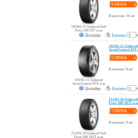
5 150 Руб.
В наличии: 16 шт.
185/65-15 Gislaved Soft
Frost 200 92T н-ш
Подробно
В корзину
ш
195/65-15 Gislaved
ArcticControl 95T
5 750 Руб.
В наличии: 8 шт.
195/65-15 Gislaved
ArcticControl 95T н-ш
Подробно
В корзину
ш
215/65-16 Gislaved
Frost 200 102T н-
7 150 Руб.
В наличии: 8 шт.
215/65-16 Gislaved Soft
Frost 200 102T н-ш