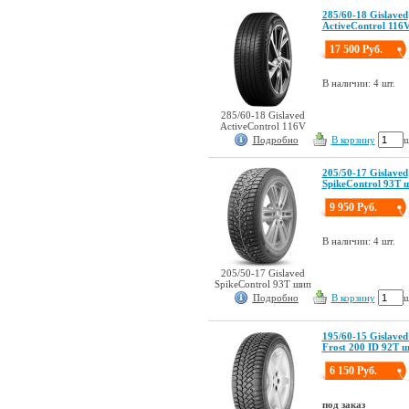
285/60-18 Gislaved
ActiveControl 116
17 500 Руб.
В наличии: 4 шт.
285/60-18 Gislaved
ActiveControl 116V
Подробно
В корзину
ш
205/50-17 Gislaved
SpikeControl 93T 
9 950 Руб.
В наличии: 4 шт.
205/50-17 Gislaved
SpikeControl 93T шип
Подробно
В корзину
ш
195/60-15 Gislaved
Frost 200 ID 92T 
6 150 Руб.
под заказ