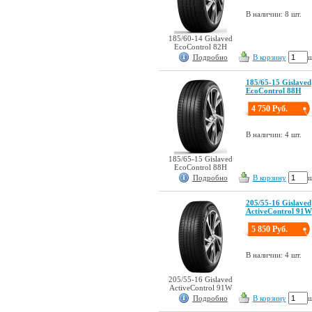
В наличии: 8 шт.
185/60-14 Gislaved
EcoControl 82H
Подробно
В корзину
ш
185/65-15 Gislaved
EcoControl 88H
4 750 Руб.
В наличии: 4 шт.
185/65-15 Gislaved
EcoControl 88H
Подробно
В корзину
ш
205/55-16 Gislaved
ActiveControl 91W
5 850 Руб.
В наличии: 4 шт.
205/55-16 Gislaved
ActiveControl 91W
Подробно
В корзину
ш