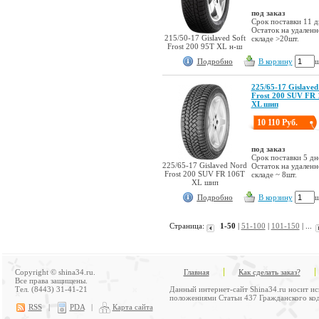
под заказ
Срок поставки 11 д
Остаток на удален
215/50-17 Gislaved Soft
складе >20шт.
Frost 200 95T XL н-ш
Подробно
В корзину
ш
225/65-17 Gislaved
Frost 200 SUV FR
XL шип
10 110 Руб.
под заказ
Срок поставки 5 дн
225/65-17 Gislaved Nord
Остаток на удален
Frost 200 SUV FR 106T
складе ~ 8шт.
XL шип
Подробно
В корзину
ш
Страница:
1-50
|
51-100
|
101-150
| ...
Copyright © shina34.ru.
Главная
Как сделать заказ?
Все права защищены.
Тел. (8443) 31-41-21
Данный интернет-сайт Shina34.ru носит и
положениями Статьи 437 Гражданского код
RSS
|
PDA
|
Карта сайта