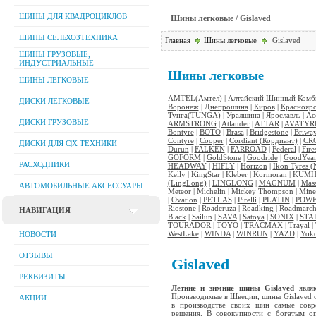
ШИНЫ ДЛЯ КВАДРОЦИКЛОВ
Шины легковые / Gislaved
ШИНЫ СЕЛЬХОЗТЕХНИКА
Главная
Шины легковые
Gislaved
ШИНЫ ГРУЗОВЫЕ,
ИНДУСТРИАЛЬНЫЕ
Шины легковые
ШИНЫ ЛЕГКОВЫЕ
AMTEL(Амтел)
|
Алтайский Шинный Комби
ДИСКИ ЛЕГКОВЫЕ
Воронеж
|
Днепрошина
|
Киров
|
Красноярс
Тунга(TUNGA)
|
Уралшина
|
Ярославль
|
Ac
ДИСКИ ГРУЗОВЫЕ
ARMSTRONG
|
Atlander
|
ATTAR
|
AVATYR
Bontyre
|
BOTO
|
Brasa
|
Bridgestone
|
Briwa
Contyre
|
Cooper
|
Cordiant (Кордиант)
|
CR
ДИСКИ ДЛЯ C|Х ТЕХНИКИ
Durun
|
FALKEN
|
FARROAD
|
Federal
|
Fire
GOFORM
|
GoldStone
|
Goodride
|
GoodYea
РАСХОДНИКИ
HEADWAY
|
HIFLY
|
Horizon
|
Ikon Tyres (
Kelly
|
KingStar
|
Kleber
|
Kormoran
|
KUM
(LingLong)
|
LINGLONG
|
MAGNUM
|
Mas
АВТОМОБИЛЬНЫЕ АКСЕССУАРЫ
Meteor
|
Michelin
|
Mickey Thompson
|
Mine
|
Ovation
|
PETLAS
|
Pirelli
|
PLATIN
|
POWE
Riostone
|
Roadcruza
|
Roadking
|
Roadmarc
НАВИГАЦИЯ
Black
|
Sailun
|
SAVA
|
Satoya
|
SONIX
|
STA
TOURADOR
|
TOYO
|
TRACMAX
|
Trayal
|
WestLake
|
WINDA
|
WINRUN
|
YAZD
|
Yok
НОВОСТИ
ОТЗЫВЫ
Gislaved
РЕКВИЗИТЫ
Летние и зимние шины Gislaved
являю
Производимые в Швеции, шины Gislaved о
АКЦИИ
в производстве своих шин самые совр
решения. В совокупности с богатым оп