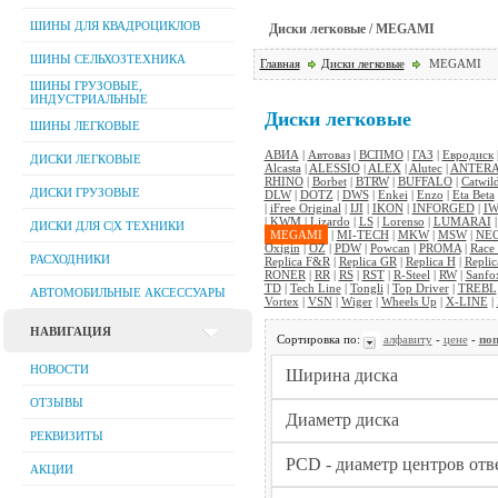
ШИНЫ ДЛЯ КВАДРОЦИКЛОВ
Диски легковые / MEGAMI
ШИНЫ СЕЛЬХОЗТЕХНИКА
Главная
Диски легковые
MEGAMI
ШИНЫ ГРУЗОВЫЕ,
ИНДУСТРИАЛЬНЫЕ
Диски легковые
ШИНЫ ЛЕГКОВЫЕ
АВИА
|
Автоваз
|
ВСПМО
|
ГАЗ
|
Евродиск
ДИСКИ ЛЕГКОВЫЕ
Alcasta
|
ALESSIO
|
ALEX
|
Alutec
|
ANTER
RHINO
|
Borbet
|
BTRW
|
BUFFALO
|
Catwil
ДИСКИ ГРУЗОВЫЕ
DLW
|
DOTZ
|
DWS
|
Enkei
|
Enzo
|
Eta Beta
|
iFree Original
|
IJI
|
IKON
|
INFORGED
|
IW
|
KWM
|
Lizardo
|
LS
|
Lorenso
|
LUMARAI
ДИСКИ ДЛЯ C|Х ТЕХНИКИ
MEGAMI
|
MI-TECH
|
MKW
|
MSW
|
NE
Oxigin
|
OZ
|
PDW
|
Powcan
|
PROMA
|
Race
РАСХОДНИКИ
Replica F&R
|
Replica GR
|
Replica H
|
Replic
RONER
|
RR
|
RS
|
RST
|
R-Steel
|
RW
|
Sanfo
TD
|
Tech Line
|
Tongli
|
Top Driver
|
TREBL
АВТОМОБИЛЬНЫЕ АКСЕССУАРЫ
Vortex
|
VSN
|
Wiger
|
Wheels Up
|
X-LINE
|
НАВИГАЦИЯ
Сортировка по:
алфавиту
-
цене
-
поп
НОВОСТИ
ОТЗЫВЫ
РЕКВИЗИТЫ
АКЦИИ