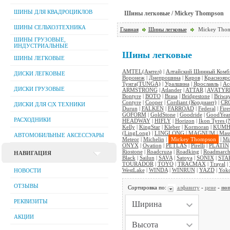
ШИНЫ ДЛЯ КВАДРОЦИКЛОВ
Шины легковые / Mickey Thompson
ШИНЫ СЕЛЬХОЗТЕХНИКА
Главная
Шины легковые
Mickey Tho
ШИНЫ ГРУЗОВЫЕ,
ИНДУСТРИАЛЬНЫЕ
Шины легковые
ШИНЫ ЛЕГКОВЫЕ
AMTEL(Амтел)
|
Алтайский Шинный Комби
ДИСКИ ЛЕГКОВЫЕ
Воронеж
|
Днепрошина
|
Киров
|
Красноярс
Тунга(TUNGA)
|
Уралшина
|
Ярославль
|
Ac
ДИСКИ ГРУЗОВЫЕ
ARMSTRONG
|
Atlander
|
ATTAR
|
AVATYR
Bontyre
|
BOTO
|
Brasa
|
Bridgestone
|
Briwa
Contyre
|
Cooper
|
Cordiant (Кордиант)
|
CR
ДИСКИ ДЛЯ C|Х ТЕХНИКИ
Durun
|
FALKEN
|
FARROAD
|
Federal
|
Fire
GOFORM
|
GoldStone
|
Goodride
|
GoodYea
РАСХОДНИКИ
HEADWAY
|
HIFLY
|
Horizon
|
Ikon Tyres (
Kelly
|
KingStar
|
Kleber
|
Kormoran
|
KUM
(LingLong)
|
LINGLONG
|
MAGNUM
|
Mas
АВТОМОБИЛЬНЫЕ АКСЕССУАРЫ
Meteor
|
Michelin
|
Mickey Thompson
|
Mi
ONYX
|
Ovation
|
PETLAS
|
Pirelli
|
PLATIN
Riostone
|
Roadcruza
|
Roadking
|
Roadmarc
НАВИГАЦИЯ
Black
|
Sailun
|
SAVA
|
Satoya
|
SONIX
|
STA
TOURADOR
|
TOYO
|
TRACMAX
|
Trayal
|
WestLake
|
WINDA
|
WINRUN
|
YAZD
|
Yok
НОВОСТИ
ОТЗЫВЫ
Сортировка по:
алфавиту
-
цене
-
поп
РЕКВИЗИТЫ
АКЦИИ