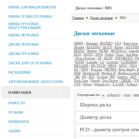
ШИНЫ ДЛЯ КВАДРОЦИКЛОВ
Диски легковые / BBS
ШИНЫ СЕЛЬХОЗТЕХНИКА
Главная
Диски легковые
BBS
ШИНЫ ГРУЗОВЫЕ,
ИНДУСТРИАЛЬНЫЕ
Диски легковые
ШИНЫ ЛЕГКОВЫЕ
АВИА
|
Автоваз
|
ВСПМО
|
ГАЗ
|
Евродиск
ДИСКИ ЛЕГКОВЫЕ
Alcasta
|
ALESSIO
|
ALEX
|
Alutec
|
ANTER
RHINO
|
Borbet
|
BTRW
|
BUFFALO
|
Catwil
ДИСКИ ГРУЗОВЫЕ
DLW
|
DOTZ
|
DWS
|
Enkei
|
Enzo
|
Eta Beta
|
iFree Original
|
IJI
|
IKON
|
INFORGED
|
IW
|
KWM
|
Lizardo
|
LS
|
Lorenso
|
LUMARAI
ДИСКИ ДЛЯ C|Х ТЕХНИКИ
MEGAMI
|
MI-TECH
|
MKW
|
MSW
|
NEO
OZ
|
PDW
|
Powcan
|
PROMA
|
Race Ready T
РАСХОДНИКИ
F&R
|
Replica GR
|
Replica H
|
Replica LegeA
|
RR
|
RS
|
RST
|
R-Steel
|
RW
|
Sanfox
|
SDT
Tech Line
|
Tongli
|
Top Driver
|
TREBL
|
TS
АВТОМОБИЛЬНЫЕ АКСЕССУАРЫ
VSN
|
Wiger
|
Wheels Up
|
X-LINE
|
X-Race
НАВИГАЦИЯ
Сортировка по:
алфавиту
-
цене
-
поп
НОВОСТИ
ОТЗЫВЫ
РЕКВИЗИТЫ
АКЦИИ