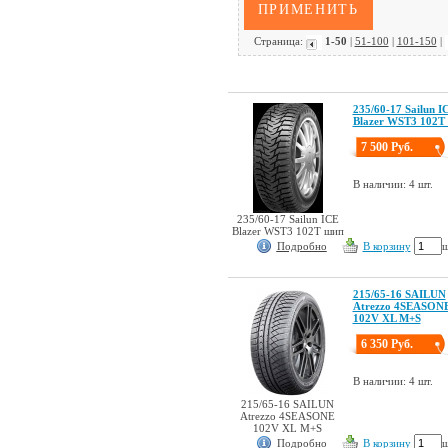
Страница:
1-50
|
51-100
|
101-150
|
235/60-17 Sailun I
Blazer WST3 102T
7 500 Руб.
В наличии: 4 шт.
235/60-17 Sailun ICE
Blazer WST3 102T шип
Подробно
В корзину
ш
215/65-16 SAILUN
Atrezzo 4SEASON
102V XL M+S
6 350 Руб.
В наличии: 4 шт.
215/65-16 SAILUN
Atrezzo 4SEASONE
102V XL M+S
Подробно
В корзину
ш