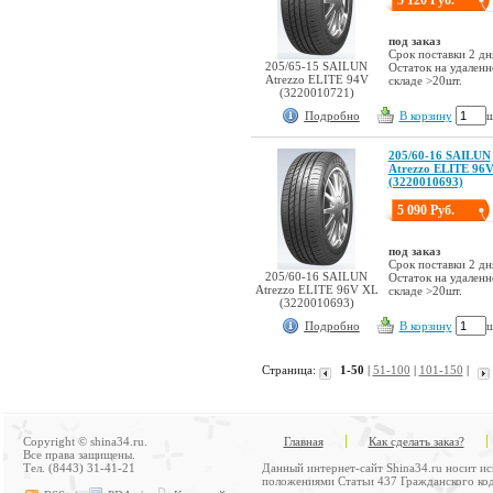
под заказ
Срок поставки 2 дн
205/65-15 SAILUN
Остаток на удален
Atrezzo ELITE 94V
складе >20шт.
(3220010721)
Подробно
В корзину
ш
205/60-16 SAILUN
Atrezzo ELITE 96
(3220010693)
5 090 Руб.
под заказ
Срок поставки 2 дн
205/60-16 SAILUN
Остаток на удален
Atrezzo ELITE 96V XL
складе >20шт.
(3220010693)
Подробно
В корзину
ш
Страница:
1-50
|
51-100
|
101-150
|
Copyright © shina34.ru.
Главная
Как сделать заказ?
Все права защищены.
Тел. (8443) 31-41-21
Данный интернет-сайт Shina34.ru носит и
положениями Статьи 437 Гражданского код