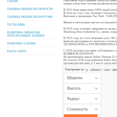
стартовали торги акциями Sailun на Шан
СТАТЬИ
первая публичная частная китайская комп
ТАБЛИЦА ИНДЕКСОВ СКОРОСТИ
В 2012 были выкуплены 100% акций китайс
В этом же году году начинает строиться 
Вьетнаме в провинции Tay Ninh - SAIL
ТАБЛИЦА ИНДЕКСОВ НАГРУЗКИ
Введен в эксплуацию научно-исследова
ТЕСТЫ ШИН
В 2014 году успешно завершается сделка
Shandong Jinyu Industrial Co., вновь созд
ПОЛИТИКА ОБРАБОТКИ
ПЕРСОНАЛЬНЫХ ДАННЫХ
К 2015 году на счету компании уже 140 у
включая программы по экологии и техн
ПОЛЕЗНЫЕ ССЫЛКИ
TECHNOLOGIES и ENVIRONMENTALLY
С 2016 начались поставки собственного
КАРТА САЙТА
RUBBER PLАNTATION
На вьетнамском заводе Sailun Vietnam Co 
По итогам 2016 года компания Sailun Jin
производителей шин, и 3 место среди кит
Сортировка по:
алфавиту
-
цене
-
поп