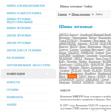
ШИНЫ ДЛЯ КВАДРОЦИКЛОВ
Шины легковые / Sailun
ШИНЫ СЕЛЬХОЗТЕХНИКА
Главная
Шины легковые
Sailun
ШИНЫ ГРУЗОВЫЕ,
ИНДУСТРИАЛЬНЫЕ
Шины легковые
ШИНЫ ЛЕГКОВЫЕ
AMTEL(Амтел)
|
Алтайский Шинный Комби
ДИСКИ ЛЕГКОВЫЕ
Воронеж
|
Днепрошина
|
Киров
|
Красноярс
Тунга(TUNGA)
|
Уралшина
|
Ярославль
|
Ac
ДИСКИ ГРУЗОВЫЕ
ARMSTRONG
|
Atlander
|
ATTAR
|
AVATYR
Bontyre
|
BOTO
|
Brasa
|
Bridgestone
|
Briwa
Contyre
|
Cooper
|
Cordiant (Кордиант)
|
CR
ДИСКИ ДЛЯ C|Х ТЕХНИКИ
Durun
|
FALKEN
|
FARROAD
|
Federal
|
Fire
GOFORM
|
GoldStone
|
Goodride
|
GoodYea
РАСХОДНИКИ
HEADWAY
|
HIFLY
|
Horizon
|
Ikon Tyres (
Kelly
|
KingStar
|
Kleber
|
Kormoran
|
KUM
(LingLong)
|
LINGLONG
|
MAGNUM
|
Mas
АВТОМОБИЛЬНЫЕ АКСЕССУАРЫ
Meteor
|
Michelin
|
Mickey Thompson
|
Mine
|
Ovation
|
PETLAS
|
Pirelli
|
PLATIN
|
POWE
Riostone
|
Roadcruza
|
Roadking
|
Roadmarc
НАВИГАЦИЯ
Black
|
Sailun
|
SAVA
|
Satoya
|
SONIX
|
S
TOURADOR
|
TOYO
|
TRACMAX
|
Trayal
|
WestLake
|
WINDA
|
WINRUN
|
YAZD
|
Yok
НОВОСТИ
ОТЗЫВЫ
SAILUN
Компания
SAILUN
была основана в ноябр
РЕКВИЗИТЫ
технологического развития в Циндао, Ки
АКЦИИ
К 2007 году Компания SAILUN освоила и 
грузовым (TBR) шинам и крупногабаритн