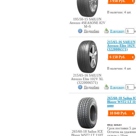
3 950 Руб.
В наличии: 4 шт.
195/50-15 SAILUN
Atrezzo 4SEASONE 82V
M+S
Подробно
В корзину
ш
215/65-16 SAILUN
Atrezzo Elite 102V
(3220006571)
6 150 Руб.
В наличии: 4 шт.
215/65-16 SAILUN
Atrezzo Elite 102V XL
(3220006571)
Подробно
В корзину
ш
265/60-18 Sailun I
Blazer WST2 LT 1
шип
10 840 Руб.
под заказ
Срок поставки 5 дн
265/60-18 Sailun ICE
Остаток на удален
Blazer WST2 LT 110T
складе ~ 16шт.