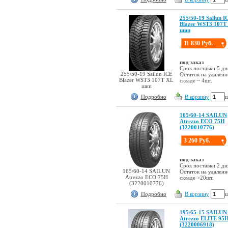
255/50-19 Sailun I
Blazer WST3 107T
шип
11 830 Руб.
под заказ
Срок поставки 5 дн
255/50-19 Sailun ICE
Остаток на удален
Blazer WST3 107T XL
складе ~ 4шт.
шип
Подробно
В корзину
ш
165/60-14 SAILUN
Atrezzo ECO 75H
(3220010776)
3 260 Руб.
под заказ
Срок поставки 2 дн
165/60-14 SAILUN
Остаток на удален
Atrezzo ECO 75H
складе >20шт.
(3220010776)
Подробно
В корзину
ш
195/65-15 SAILUN
Atrezzo ELITE 95
(3220006918)