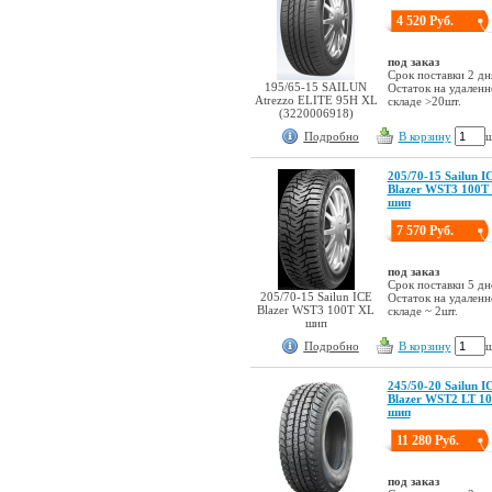
4 520 Руб.
под заказ
Срок поставки 2 дн
195/65-15 SAILUN
Остаток на удален
Atrezzo ELITE 95H XL
складе >20шт.
(3220006918)
Подробно
В корзину
ш
205/70-15 Sailun I
Blazer WST3 100T
шип
7 570 Руб.
под заказ
Срок поставки 5 дн
205/70-15 Sailun ICE
Остаток на удален
Blazer WST3 100T XL
складе ~ 2шт.
шип
Подробно
В корзину
ш
245/50-20 Sailun I
Blazer WST2 LT 1
шип
11 280 Руб.
под заказ