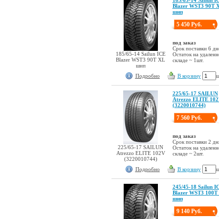
Blazer WST3 90T 
шип
5 450 Руб.
под заказ
Срок поставки 6 дн
185/65-14 Sailun ICE
Остаток на удален
Blazer WST3 90T XL
складе ~ 1шт.
шип
Подробно
В корзину
ш
225/65-17 SAILUN
Atrezzo ELITE 10
(3220010744)
7 560 Руб.
под заказ
Срок поставки 2 дн
225/65-17 SAILUN
Остаток на удален
Atrezzo ELITE 102V
складе ~ 2шт.
(3220010744)
Подробно
В корзину
ш
245/45-18 Sailun I
Blazer WST3 100T
шип
9 140 Руб.