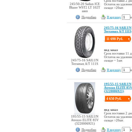
Срок поставки 2 дн
245/50-20 Sailun ICE
Остаток на удален
Blazer WST2 LT 102T
складе >20шт.
шип
Подробно
В корзину
ш
245/75-16 SAILUN
Terramax A/T 111S
11 690 Руб.
под заказ
Срок поставки 11 д
Остаток на удален
245/75-16 SAILUN
складе ~ 1шт.
Terramax A/T 111S
Подробно
В корзину
ш
195/55-15 SAILUN
Atrezzo ELITE 85
(3220006921)
4 650 Руб.
под заказ
Срок поставки 2 дн
195/55-15 SAILUN
Остаток на удален
Atrezzo ELITE 85V
складе >20шт.
(3220006921)
Подробно
В корзину
ш