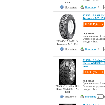
шип
Подробно
В корзину
ш
275/65-17 SAILUN
Terramax A/T 115S
12 100 Руб.
под заказ
Срок поставки 11 д
Остаток на удален
275/65-17 SAILUN
складе ~ 1шт.
Terramax A/T 115S
Подробно
В корзину
ш
215/60-16 Sailun I
Blazer WST3 99T 
шип
6 470 Руб.
под заказ
Срок поставки 2 дн
215/60-16 Sailun ICE
Остаток на удален
Blazer WST3 99T XL
складе ~ 1шт.
шип
Подробно
В корзину
ш
185/65-14 Sailun I