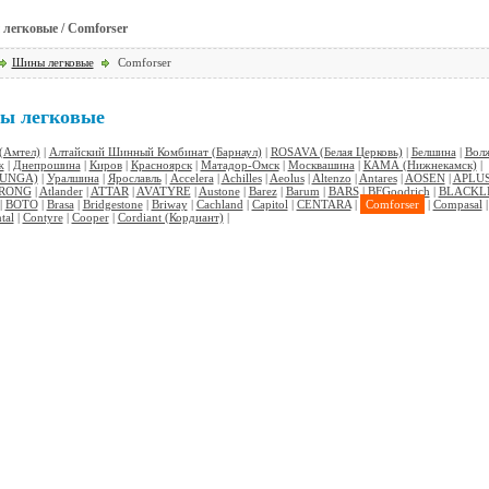
легковые / Comforser
Шины легковые
Comforser
ы легковые
Амтел)
|
Алтайский Шинный Комбинат (Барнаул)
|
ROSAVA (Белая Церковь)
|
Белшина
|
Вол
ж
|
Днепрошина
|
Киров
|
Красноярск
|
Матадор-Омск
|
Москвашина
|
КАМА (Нижнекамск)
|
TUNGA)
|
Уралшина
|
Ярославль
|
Accelera
|
Achilles
|
Aeolus
|
Altenzo
|
Antares
|
AOSEN
|
APLU
RONG
|
Atlander
|
ATTAR
|
AVATYRE
|
Austone
|
Barez
|
Barum
|
BARS
|
BFGoodrich
|
BLACKL
|
BOTO
|
Brasa
|
Bridgestone
|
Briway
|
Cachland
|
Capitol
|
CENTARA
|
Comforser
|
Compasal
|
tal
|
Contyre
|
Cooper
|
Cordiant (Кордиант)
|