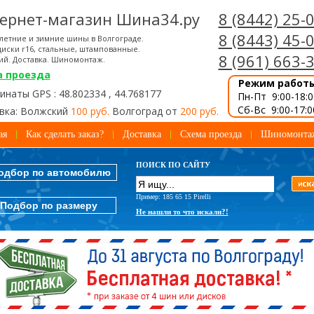
ернет-магазин Шина34.ру
8 (8442) 25-
8 (8443) 45-
летние и зимние шины в Волгограде.
иски r16, стальные, штампованные.
8 (961) 663-
ий. Доставка. Шиномонтаж.
а проезда
Режим работ
наты GPS : 48.802334 , 44.768177
Пн-Пт 9:00-18:0
Сб-Вс 9:00-17:0
вка: Волжский
100 руб.
Волгоград от
200 руб.
ая
Как сделать заказ?
Доставка
Схема проезда
Шиномонта
ПОИСК ПО САЙТУ
одбор по автомобилю
Пример: 185 65 15 Pirelli
Подбор по размеру
Не нашли то что искали?!