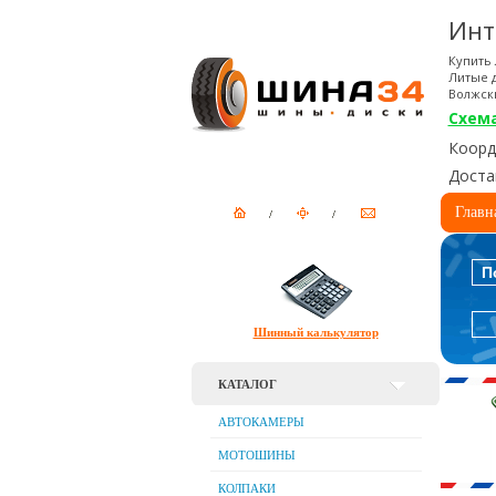
Инт
Купить 
Литые д
Волжск
Схем
Коорди
Доста
Главн
П
Шинный калькулятор
КАТАЛОГ
АВТОКАМЕРЫ
МОТОШИНЫ
КОЛПАКИ