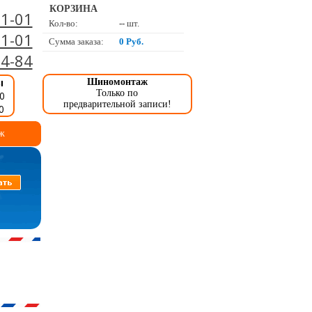
КОРЗИНА
01-01
Кол-во:
--
шт.
01-01
Сумма заказа:
0 Руб.
34-84
ы
Шиномонтаж
Только по
0
предварительной записи!
0
ж