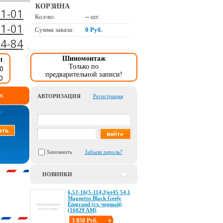
КОРЗИНА
01-01
Кол-во:
--
шт.
01-01
Сумма заказа:
0 Руб.
34-84
ы
Шиномонтаж
Только по
0
предварительной записи!
0
ж
АВТОРИЗАЦИЯ
Регистрация
Запомнить
Забыли пароль?
НОВИНКИ
6,5J-16(5-114,3)et45 54,1
Magnetto Black Geely
Emgrand (ст. черный)
(16029 AM)
3 850 Руб.