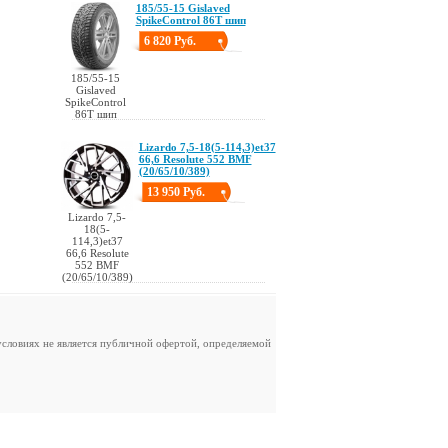
185/55-15 Gislaved
SpikeControl 86T шип
6 820 Руб.
185/55-15
Gislaved
SpikeControl
86T шип
Lizardo 7,5-18(5-114,3)et37
66,6 Resolute 552 BMF
(20/65/10/389)
13 950 Руб.
Lizardo 7,5-
18(5-
114,3)et37
66,6 Resolute
552 BMF
(20/65/10/389)
словиях не является публичной офертой, определяемой