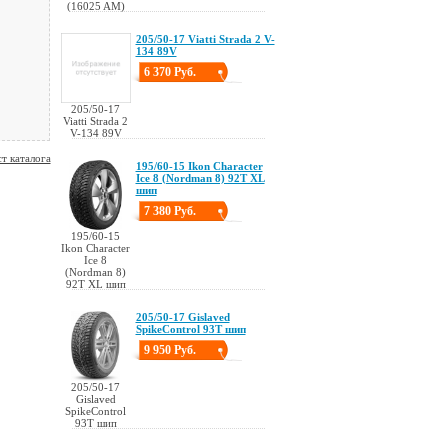
(16025 AM)
205/50-17 Viatti Strada 2 V-
134 89V
6 370 Руб.
205/50-17
Viatti Strada 2
V-134 89V
т каталога
195/60-15 Ikon Character
Ice 8 (Nordman 8) 92T XL
шип
7 380 Руб.
195/60-15
Ikon Character
Ice 8
(Nordman 8)
92T XL шип
205/50-17 Gislaved
SpikeControl 93T шип
9 950 Руб.
205/50-17
Gislaved
SpikeControl
93T шип