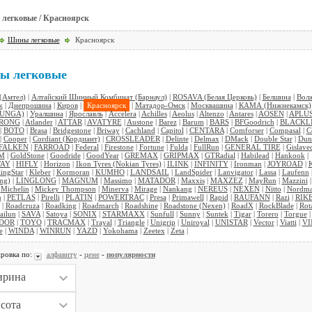
легковые / Красноярск
Шины легковые
Красноярск
ы легковые
Амтел)
|
Алтайский Шинный Комбинат (Барнаул)
|
ROSAVA (Белая Церковь)
|
Белшина
|
Вол
ж
|
Днепрошина
|
Киров
|
Красноярск
|
Матадор-Омск
|
Москвашина
|
КАМА (Нижнекамск)
TUNGA)
|
Уралшина
|
Ярославль
|
Accelera
|
Achilles
|
Aeolus
|
Altenzo
|
Antares
|
AOSEN
|
APLU
RONG
|
Atlander
|
ATTAR
|
AVATYRE
|
Austone
|
Barez
|
Barum
|
BARS
|
BFGoodrich
|
BLACKL
|
BOTO
|
Brasa
|
Bridgestone
|
Briway
|
Cachland
|
Capitol
|
CENTARA
|
Comforser
|
Compasal
|
C
|
Cooper
|
Cordiant (Кордиант)
|
CROSSLEADER
|
Delinte
|
Delmax
|
DMack
|
Double Star
|
Dun
FALKEN
|
FARROAD
|
Federal
|
Firestone
|
Fortune
|
Fulda
|
FullRun
|
GENERAL TIRE
|
Gislave
M
|
GoldStone
|
Goodride
|
GoodYear
|
GREMAX
|
GRIPMAX
|
GTRadial
|
Habilead
|
Hankook
|
AY
|
HIFLY
|
Horizon
|
Ikon Tyres (Nokian Tyres)
|
ILINK
|
INFINITY
|
Ironman
|
JOYROAD
|
ingStar
|
Kleber
|
Kormoran
|
KUMHO
|
LANDSAIL
|
LandSpider
|
Lanvigator
|
Lassa
|
Laufenn
ng)
|
LINGLONG
|
MAGNUM
|
Massimo
|
MATADOR
|
Maxxis
|
MAXZEZ
|
MayRun
|
Mazzini
|
Michelin
|
Mickey Thompson
|
Minerva
|
Mirage
|
Nankang
|
NEREUS
|
NEXEN
|
Nitto
|
Nordm
n
|
PETLAS
|
Pirelli
|
PLATIN
|
POWERTRAC
|
Presa
|
Primawell
|
Rapid
|
RAUFANN
|
Razi
|
RIK
|
Roadcruza
|
Roadking
|
Roadmarch
|
Roadshine
|
Roadstone (Nexen)
|
RoadX
|
RockBlade
|
Rota
ailun
|
SAVA
|
Satoya
|
SONIX
|
STARMAXX
|
Sunfull
|
Sunny
|
Suntek
|
Tigar
|
Torero
|
Torgue
|
DOR
|
TOYO
|
TRACMAX
|
Trayal
|
Triangle
|
Unigrip
|
Uniroyal
|
UNISTAR
|
Vector
|
Viatti
|
V
e
|
WINDA
|
WINRUN
|
YAZD
|
Yokohama
|
Zeetex
|
Zeta
|
ровка по:
алфавиту
-
цене
-
популярности