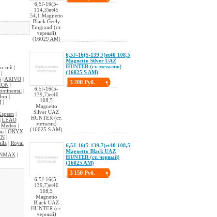
6,5J-16(5-
114,3)et45
54,1 Magnetto
Black Geely
Emgrand (ст.
черный)
(16029 AM)
6,5J-16(5-139,7)et40 108,5
Magnetto Silver UAZ
HUNTER (ст. металик)
жский
|
(16025 S AM)
|
S
|
ARIVO
|
3 200 Руб.
ION
|
6,5J-16(5-
ontinental
|
139,7)et40
lop
|
108,5
d
|
Magnetto
Silver UAZ
Kapsen
|
HUNTER (ст.
|
LEAO
металик)
|
Medeo
|
(16025 S AM)
an
|
ONYX
EN
|
lla
|
Royal
6,5J-16(5-139,7)et40 108,5
Magnetto Black UAZ
INMAX
|
HUNTER (ст. черный)
(16025 AM)
3 150 Руб.
6,5J-16(5-
139,7)et40
108,5
Magnetto
Black UAZ
HUNTER (ст.
черный)