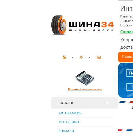
Инт
Купить 
Литые д
Волжск
Схем
Коорди
Доста
Главн
П
Шинный калькулятор
КАТАЛОГ
АВТОКАМЕРЫ
МОТОШИНЫ
КОЛПАКИ