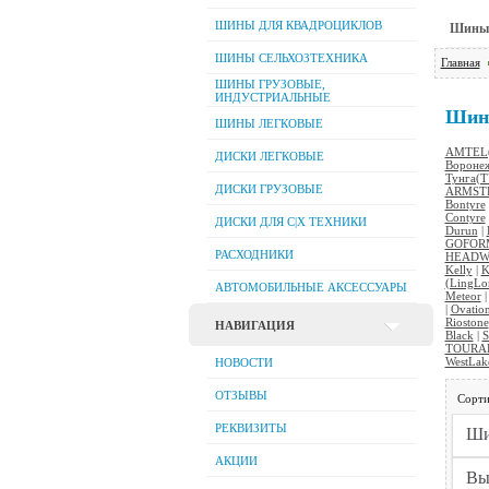
ШИНЫ ДЛЯ КВАДРОЦИКЛОВ
Шины 
ШИНЫ СЕЛЬХОЗТЕХНИКА
Главная
ШИНЫ ГРУЗОВЫЕ,
ИНДУСТРИАЛЬНЫЕ
Шин
ШИНЫ ЛЕГКОВЫЕ
AMTEL(
ДИСКИ ЛЕГКОВЫЕ
Вороне
Тунга(
ДИСКИ ГРУЗОВЫЕ
ARMST
Bontyre
Contyre
ДИСКИ ДЛЯ C|Х ТЕХНИКИ
Durun
|
GOFOR
РАСХОДНИКИ
HEADW
Kelly
|
K
(LingLo
АВТОМОБИЛЬНЫЕ АКСЕССУАРЫ
Meteor
|
Ovatio
Riostone
НАВИГАЦИЯ
Black
|
S
TOURA
WestLak
НОВОСТИ
ОТЗЫВЫ
Сорти
РЕКВИЗИТЫ
АКЦИИ