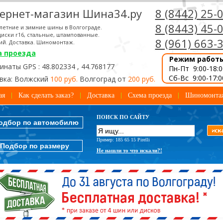
ернет-магазин Шина34.ру
8 (8442) 25-
8 (8443) 45-
летние и зимние шины в Волгограде.
иски r16, стальные, штампованные.
8 (961) 663-
ий. Доставка. Шиномонтаж.
а проезда
Режим работ
наты GPS : 48.802334 , 44.768177
Пн-Пт 9:00-18:0
Сб-Вс 9:00-17:0
вка: Волжский
100 руб.
Волгоград от
200 руб.
ая
Как сделать заказ?
Доставка
Схема проезда
Шиномонта
ПОИСК ПО САЙТУ
одбор по автомобилю
Пример: 185 65 15 Pirelli
Подбор по размеру
Не нашли то что искали?!