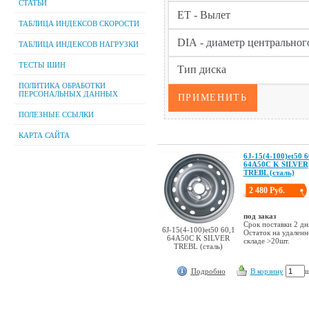
СТАТЬИ
ТАБЛИЦА ИНДЕКСОВ СКОРОСТИ
ТАБЛИЦА ИНДЕКСОВ НАГРУЗКИ
ТЕСТЫ ШИН
ПОЛИТИКА ОБРАБОТКИ
ПЕРСОНАЛЬНЫХ ДАННЫХ
ПОЛЕЗНЫЕ ССЫЛКИ
КАРТА САЙТА
6J-15(4-100)et50 6
64A50C K SILVER
TREBL (сталь)
2 480 Руб.
под заказ
Срок поставки 2 дн
6J-15(4-100)et50 60,1
Остаток на удален
64A50C K SILVER
складе >20шт.
TREBL (сталь)
Подробно
В корзину
ш