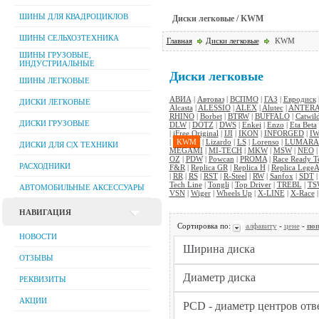
ШИНЫ ДЛЯ КВАДРОЦИКЛОВ
Диски легковые / KWM
ШИНЫ СЕЛЬХОЗТЕХНИКА
Главная
Диски легковые
KWM
ШИНЫ ГРУЗОВЫЕ,
ИНДУСТРИАЛЬНЫЕ
Диски легковые
ШИНЫ ЛЕГКОВЫЕ
АВИА
|
Автоваз
|
ВСПМО
|
ГАЗ
|
Евродиск
ДИСКИ ЛЕГКОВЫЕ
Alcasta
|
ALESSIO
|
ALEX
|
Alutec
|
ANTER
RHINO
|
Borbet
|
BTRW
|
BUFFALO
|
Catwil
ДИСКИ ГРУЗОВЫЕ
DLW
|
DOTZ
|
DWS
|
Enkei
|
Enzo
|
Eta Beta
|
iFree Original
|
IJI
|
IKON
|
INFORGED
|
IW
|
KWM
|
Lizardo
|
LS
|
Lorenso
|
LUMARA
ДИСКИ ДЛЯ C|Х ТЕХНИКИ
MEGAMI
|
MI-TECH
|
MKW
|
MSW
|
NEO
OZ
|
PDW
|
Powcan
|
PROMA
|
Race Ready T
РАСХОДНИКИ
F&R
|
Replica GR
|
Replica H
|
Replica LegeA
|
RR
|
RS
|
RST
|
R-Steel
|
RW
|
Sanfox
|
SDT
Tech Line
|
Tongli
|
Top Driver
|
TREBL
|
TS
АВТОМОБИЛЬНЫЕ АКСЕССУАРЫ
VSN
|
Wiger
|
Wheels Up
|
X-LINE
|
X-Race
НАВИГАЦИЯ
Сортировка по:
алфавиту
-
цене
-
поп
НОВОСТИ
ОТЗЫВЫ
РЕКВИЗИТЫ
АКЦИИ