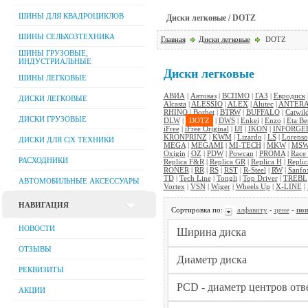
ШИНЫ ДЛЯ КВАДРОЦИКЛОВ
Диски легковые / DOTZ
ШИНЫ СЕЛЬХОЗТЕХНИКА
Главная
Диски легковые
DOTZ
ШИНЫ ГРУЗОВЫЕ,
ИНДУСТРИАЛЬНЫЕ
Диски легковые
ШИНЫ ЛЕГКОВЫЕ
АВИА
|
Автоваз
|
ВСПМО
|
ГАЗ
|
Евродиск
ДИСКИ ЛЕГКОВЫЕ
Alcasta
|
ALESSIO
|
ALEX
|
Alutec
|
ANTER
RHINO
|
Borbet
|
BTRW
|
BUFFALO
|
Catwil
ДИСКИ ГРУЗОВЫЕ
DLW
|
DOTZ
|
DWS
|
Enkei
|
Enzo
|
Eta Be
iFree
|
iFree Original
|
IJI
|
IKON
|
INFORGE
KRONPRINZ
|
KWM
|
Lizardo
|
LS
|
Lorenso
ДИСКИ ДЛЯ C|Х ТЕХНИКИ
MEGA
|
MEGAMI
|
MI-TECH
|
MKW
|
MS
Oxigin
|
OZ
|
PDW
|
Powcan
|
PROMA
|
Race
РАСХОДНИКИ
Replica F&R
|
Replica GR
|
Replica H
|
Replic
RONER
|
RR
|
RS
|
RST
|
R-Steel
|
RW
|
Sanfo
TD
|
Tech Line
|
Tongli
|
Top Driver
|
TREBL
АВТОМОБИЛЬНЫЕ АКСЕССУАРЫ
Vortex
|
VSN
|
Wiger
|
Wheels Up
|
X-LINE
|
НАВИГАЦИЯ
Сортировка по:
алфавиту
-
цене
-
поп
НОВОСТИ
ОТЗЫВЫ
РЕКВИЗИТЫ
АКЦИИ