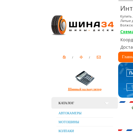
Инт
Купить 
Литые д
Волжск
Схем
Коорди
Доста
Главн
П
Шинный калькулятор
КАТАЛОГ
АВТОКАМЕРЫ
МОТОШИНЫ
КОЛПАКИ