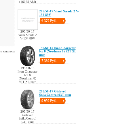
(16025 AM)
205/50-17 Viatti Strada 2 V-
134 89V
6 370 Руб.
205/50-17
Viatti Strada 2
V-134 89V
195/60-15 Ikon Character
т каталога
Ice 8 (Nordman 8) 92T XL
шип
7 380 Руб.
195/60-15
Ikon Character
Ice 8
(Nordman 8)
92T XL шип
205/50-17 Gislaved
SpikeControl 93T шип
9 950 Руб.
205/50-17
Gislaved
SpikeControl
93T шип