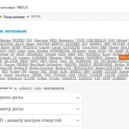
 легковые / MEGA
Диски легковые
MEGA
и легковые
Автоваз
|
ВСПМО
|
ГАЗ
|
Евродиск
|
КМЗ
|
Кременчуг
|
ТЗСК
|
1000 MIGLIA
|
4GO
|
Advanti
ALESSIO
|
ALEX
|
Alutec
|
ANTERA
|
ARRIVO
|
ASTERRO
|
ATS
|
BARRET
|
BBS
|
BEYERN
|
|
Borbet
|
BTRW
|
BUFFALO
|
Catwild
|
Carwel
|
COVENTRY
|
Cross Street
|
D&P
|
Dezent
|
Dick 
OTZ
|
DWS
|
Enkei
|
Enzo
|
Eta Beta
|
FONDMETAL
|
FR Design
|
Futek
|
FUZZ
|
GR
|
HARP
|
H
riginal
|
IJI
|
IKON
|
INFORGED
|
IWheelz
|
KDW
|
K&K
|
KFZ
|
KHOMEN
|
Konig
|
KOSEI
|
KR
|
Lizardo
|
LS
|
Lorenso
|
LUMARAI
|
Magnetto
|
MAK
|
Mamba
|
MANDRUS
|
Mansory
|
MEG
I
|
MI-TECH
|
MKW
|
MSW
|
NEO
|
NEXT
|
Nitro
|
NL
|
NORDWAY
|
NZ
|
OFF ROAD WHEEL
W
|
Powcan
|
PROMA
|
Race Ready Technology
|
RACING
|
RADIUS
|
REDBOURNE
|
Replica
|
R
plica GR
|
Replica H
|
Replica LegeArtis
|
Replica NW
|
REPLICA SUP
|
Replica WSP ITALY
|
Ria
|
RST
|
R-Steel
|
RW
|
Sanfox
|
SDT
|
SKAD
|
SLIK
|
SPARCO
|
SRW
|
STARK
|
STEGER
|
Sunrise
ne
|
Tongli
|
Top Driver
|
TREBL
|
TSW
|
TUNZZO
|
USW
|
VENTI
|
VIANOR
|
VICOM
|
VISSOL
iger
|
Wheels Up
|
X-LINE
|
X-Race
|
X*trike
|
YAKATTA
|
YAMATO
|
YST
|
ZEPP
|
ZORMER
|
ровка по:
алфавиту
-
цене
-
популярности