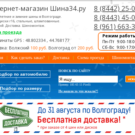
ернет-магазин Шина34.ру
8 (8442) 25-
8 (8443) 45-
летние и зимние шины в Волгограде.
иски r16, стальные, штампованные.
8 (961) 663-
ий. Доставка. Шиномонтаж.
а проезда
Режим работ
наты GPS : 48.802334 , 44.768177
Пн-Пт 9:00-18:0
Сб-Вс 9:00-17:0
вка: Волжский
100 руб.
Волгоград от
200 руб.
ая
Как сделать заказ?
Доставка
Схема проезда
Шиномонта
ПОИСК ПО САЙТУ
одбор по автомобилю
Пример: 185 65 15 Pirelli
Подбор по размеру
Не нашли то что искали?!