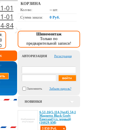
КОРЗИНА
01-01
Кол-во:
--
шт.
01-01
Сумма заказа:
0 Руб.
34-84
ы
Шиномонтаж
Только по
0
предварительной записи!
0
ж
АВТОРИЗАЦИЯ
Регистрация
Запомнить
Забыли пароль?
НОВИНКИ
6,5J-16(5-114,3)et45 54,1
Magnetto Black Geely
Emgrand (ст. черный)
(16029 AM)
3 850 Руб.