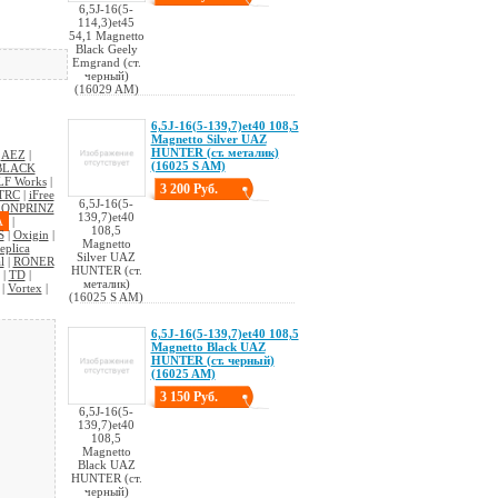
6,5J-16(5-
114,3)et45
54,1 Magnetto
Black Geely
Emgrand (ст.
черный)
(16029 AM)
6,5J-16(5-139,7)et40 108,5
Magnetto Silver UAZ
HUNTER (ст. металик)
|
AEZ
|
(16025 S AM)
BLACK
LF Works
|
3 200 Руб.
TRC
|
iFree
6,5J-16(5-
ONPRINZ
139,7)et40
A
|
108,5
S
|
Oxigin
|
Magnetto
eplica
Silver UAZ
l
|
RONER
HUNTER (ст.
|
TD
|
металик)
|
Vortex
|
(16025 S AM)
6,5J-16(5-139,7)et40 108,5
Magnetto Black UAZ
HUNTER (ст. черный)
(16025 AM)
3 150 Руб.
6,5J-16(5-
139,7)et40
108,5
Magnetto
Black UAZ
HUNTER (ст.
черный)