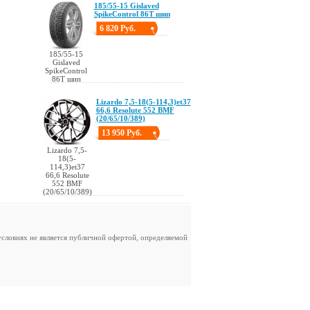
185/55-15 Gislaved
SpikeControl 86T шип
6 820 Руб.
185/55-15
Gislaved
SpikeControl
86T шип
Lizardo 7,5-18(5-114,3)et37
66,6 Resolute 552 BMF
(20/65/10/389)
13 950 Руб.
Lizardo 7,5-
18(5-
114,3)et37
66,6 Resolute
552 BMF
(20/65/10/389)
словиях не является публичной офертой, определяемой