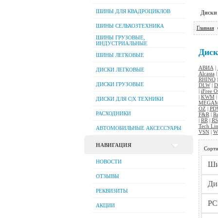
ШИНЫ ДЛЯ КВАДРОЦИКЛОВ
Диски
ШИНЫ СЕЛЬХОЗТЕХНИКА
Главная
ШИНЫ ГРУЗОВЫЕ,
ИНДУСТРИАЛЬНЫЕ
Диск
ШИНЫ ЛЕГКОВЫЕ
АВИА
|
ДИСКИ ЛЕГКОВЫЕ
Alcasta
|
RHINO
ДИСКИ ГРУЗОВЫЕ
DLW
|
D
|
iFree O
|
KWM
ДИСКИ ДЛЯ C|Х ТЕХНИКИ
MEGAM
OZ
|
PD
РАСХОДНИКИ
F&R
|
Re
|
RR
|
RS
Tech Li
АВТОМОБИЛЬНЫЕ АКСЕССУАРЫ
VSN
|
W
НАВИГАЦИЯ
Сорти
НОВОСТИ
ОТЗЫВЫ
РЕКВИЗИТЫ
АКЦИИ