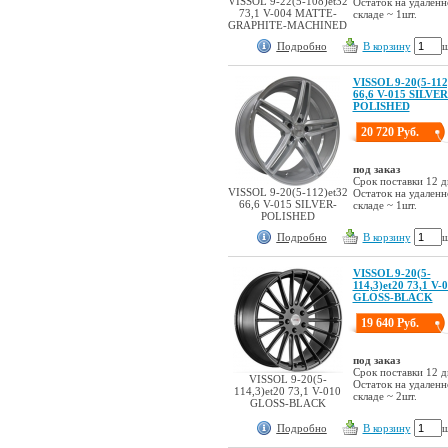
VISSOL 9-22(5-108)et32
Остаток на удален
73,1 V-004 MATTE-
складе ~ 1шт.
GRAPHITE-MACHINED
Подробно
В корзину
ш
VISSOL 9-20(5-112
66,6 V-015 SILVER
POLISHED
20 720 Руб.
под заказ
Срок поставки 12 д
VISSOL 9-20(5-112)et32
Остаток на удален
66,6 V-015 SILVER-
складе ~ 1шт.
POLISHED
Подробно
В корзину
ш
VISSOL 9-20(5-
114,3)et20 73,1 V-
GLOSS-BLACK
19 640 Руб.
под заказ
Срок поставки 12 д
VISSOL 9-20(5-
Остаток на удален
114,3)et20 73,1 V-010
складе ~ 2шт.
GLOSS-BLACK
Подробно
В корзину
ш