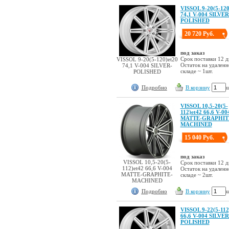
VISSOL 9-20(5-120
74,1 V-004 SILVER
POLISHED
20 720 Руб.
под заказ
Срок поставки 12 д
VISSOL 9-20(5-120)et20
Остаток на удален
74,1 V-004 SILVER-
складе ~ 1шт.
POLISHED
Подробно
В корзину
ш
VISSOL 10,5-20(5-
112)et42 66,6 V-00
MATTE-GRAPHIT
MACHINED
15 040 Руб.
под заказ
VISSOL 10,5-20(5-
Срок поставки 12 д
112)et42 66,6 V-004
Остаток на удален
MATTE-GRAPHITE-
складе ~ 2шт.
MACHINED
Подробно
В корзину
ш
VISSOL 9-22(5-112
66,6 V-004 SILVER
POLISHED