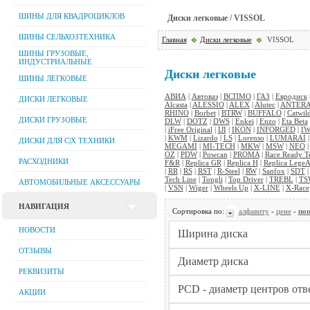
ШИНЫ ДЛЯ КВАДРОЦИКЛОВ
Диски легковые / VISSOL
ШИНЫ СЕЛЬХОЗТЕХНИКА
Главная
Диски легковые
VISSOL
ШИНЫ ГРУЗОВЫЕ,
ИНДУСТРИАЛЬНЫЕ
Диски легковые
ШИНЫ ЛЕГКОВЫЕ
АВИА
|
Автоваз
|
ВСПМО
|
ГАЗ
|
Евродиск
ДИСКИ ЛЕГКОВЫЕ
Alcasta
|
ALESSIO
|
ALEX
|
Alutec
|
ANTER
RHINO
|
Borbet
|
BTRW
|
BUFFALO
|
Catwil
ДИСКИ ГРУЗОВЫЕ
DLW
|
DOTZ
|
DWS
|
Enkei
|
Enzo
|
Eta Beta
|
iFree Original
|
IJI
|
IKON
|
INFORGED
|
IW
|
KWM
|
Lizardo
|
LS
|
Lorenso
|
LUMARAI
ДИСКИ ДЛЯ C|Х ТЕХНИКИ
MEGAMI
|
MI-TECH
|
MKW
|
MSW
|
NEO
OZ
|
PDW
|
Powcan
|
PROMA
|
Race Ready T
РАСХОДНИКИ
F&R
|
Replica GR
|
Replica H
|
Replica LegeA
|
RR
|
RS
|
RST
|
R-Steel
|
RW
|
Sanfox
|
SDT
Tech Line
|
Tongli
|
Top Driver
|
TREBL
|
TS
АВТОМОБИЛЬНЫЕ АКСЕССУАРЫ
|
VSN
|
Wiger
|
Wheels Up
|
X-LINE
|
X-Race
НАВИГАЦИЯ
Сортировка по:
алфавиту
-
цене
-
поп
НОВОСТИ
ОТЗЫВЫ
РЕКВИЗИТЫ
АКЦИИ