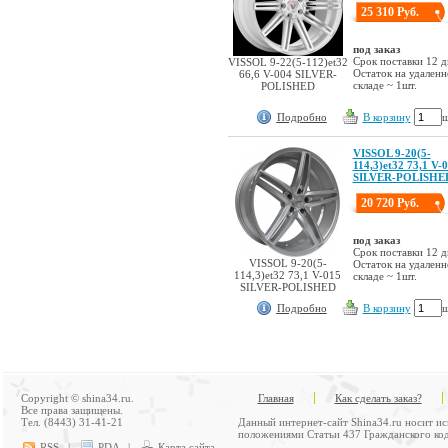
25 310 Руб.
под заказ
Срок поставки 12 д
VISSOL 9-22(5-112)et32
Остаток на удален
66,6 V-004 SILVER-
складе ~ 1шт.
POLISHED
Подробно
В корзину
ш
VISSOL 9-20(5-
114,3)et32 73,1 V-
SILVER-POLISHE
20 720 Руб.
под заказ
Срок поставки 12 д
VISSOL 9-20(5-
Остаток на удален
114,3)et32 73,1 V-015
складе ~ 1шт.
SILVER-POLISHED
Подробно
В корзину
ш
Copyright © shina34.ru.
Главная
Как сделать заказ?
Все права защищены.
Тел. (8443) 31-41-21
Данный интернет-сайт Shina34.ru носит и
положениями Статьи 437 Гражданского код
RSS
|
PDA
|
Карта сайта