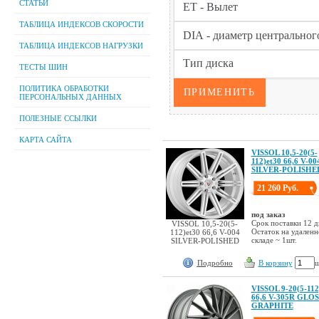
СТАТЬИ
ТАБЛИЦА ИНДЕКСОВ СКОРОСТИ
ТАБЛИЦА ИНДЕКСОВ НАГРУЗКИ
ТЕСТЫ ШИН
ПОЛИТИКА ОБРАБОТКИ
ПЕРСОНАЛЬНЫХ ДАННЫХ
ПОЛЕЗНЫЕ ССЫЛКИ
КАРТА САЙТА
VISSOL 10,5-20(5-
112)et30 66,6 V-00
SILVER-POLISHE
21 260 Руб.
под заказ
Срок поставки 12 д
VISSOL 10,5-20(5-
Остаток на удален
112)et30 66,6 V-004
складе ~ 1шт.
SILVER-POLISHED
Подробно
В корзину
ш
VISSOL 9-20(5-112
66,6 V-305R GLOS
GRAPHITE