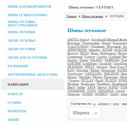
ШИНЫ ДЛЯ КВАДРОЦИКЛОВ
Шины легковые / CENTARA
ШИНЫ СЕЛЬХОЗТЕХНИКА
Главная
Шины легковые
CENTARA
ШИНЫ ГРУЗОВЫЕ,
ИНДУСТРИАЛЬНЫЕ
Шины легковые
ШИНЫ ЛЕГКОВЫЕ
AMTEL(Амтел)
|
Алтайский Шинный Комби
ДИСКИ ЛЕГКОВЫЕ
Воронеж
|
Днепрошина
|
Киров
|
Красноярс
Тунга(TUNGA)
|
Уралшина
|
Ярославль
|
Ac
ДИСКИ ГРУЗОВЫЕ
ARMSTRONG
|
Atlander
|
ATTAR
|
AVATYR
Bontyre
|
BOTO
|
Brasa
|
Bridgestone
|
Briwa
Continental
|
Contyre
|
Cooper
|
Cordiant (Ко
ДИСКИ ДЛЯ C|Х ТЕХНИКИ
Dunlop
|
Durun
|
FALKEN
|
FARROAD
|
Fede
GOFORM
|
GoldStone
|
Goodride
|
GoodYea
РАСХОДНИКИ
HEADWAY
|
HIFLY
|
Horizon
|
Ikon Tyres (
Kelly
|
KingStar
|
Kleber
|
Kormoran
|
KUM
(LingLong)
|
LINGLONG
|
MAGNUM
|
Mas
АВТОМОБИЛЬНЫЕ АКСЕССУАРЫ
Meteor
|
Michelin
|
Mickey Thompson
|
Mine
|
Ovation
|
PETLAS
|
Pirelli
|
PLATIN
|
POWE
Riostone
|
Roadcruza
|
Roadking
|
Roadmarc
НАВИГАЦИЯ
Black
|
Sailun
|
SAVA
|
Satoya
|
SONIX
|
STA
TOURADOR
|
TOYO
|
TRACMAX
|
Trayal
|
WestLake
|
WINDA
|
WINRUN
|
YAZD
|
Yok
НОВОСТИ
ОТЗЫВЫ
Сортировка по:
алфавиту
-
цене
-
поп
РЕКВИЗИТЫ
АКЦИИ