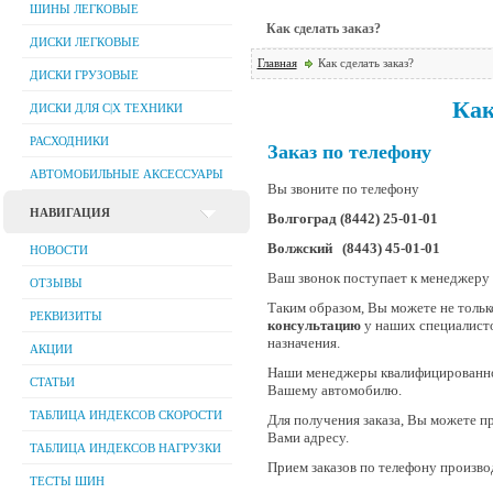
ШИНЫ ЛЕГКОВЫЕ
Как сделать заказ?
ДИСКИ ЛЕГКОВЫЕ
Главная
Как сделать заказ?
ДИСКИ ГРУЗОВЫЕ
Как
ДИСКИ ДЛЯ C|Х ТЕХНИКИ
РАСХОДНИКИ
Заказ по телефону
АВТОМОБИЛЬНЫЕ АКСЕССУАРЫ
Вы звоните по телефону
НАВИГАЦИЯ
Волгоград
(8442) 25-01-01
Волжский
(8443) 45-01-01
НОВОСТИ
Ваш звонок поступает к менеджеру 
ОТЗЫВЫ
Таким образом, Вы можете не тольк
РЕКВИЗИТЫ
консультацию
у наших специалисто
назначения.
АКЦИИ
Наши менеджеры квалифицированно
СТАТЬИ
Вашему автомобилю.
ТАБЛИЦА ИНДЕКСОВ СКОРОСТИ
Для получения заказа, Вы можете п
Вами адресу.
ТАБЛИЦА ИНДЕКСОВ НАГРУЗКИ
Прием заказов по телефону произво
ТЕСТЫ ШИН