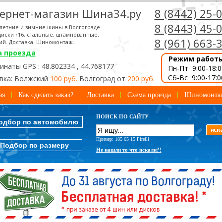
ернет-магазин Шина34.ру
8 (8442) 25-
8 (8443) 45-
летние и зимние шины в Волгограде.
иски r16, стальные, штампованные.
8 (961) 663-
ий. Доставка. Шиномонтаж.
а проезда
Режим работ
наты GPS : 48.802334 , 44.768177
Пн-Пт 9:00-18:0
Сб-Вс 9:00-17:0
вка: Волжский
100 руб.
Волгоград от
200 руб.
ая
Как сделать заказ?
Доставка
Схема проезда
Шиномонта
ПОИСК ПО САЙТУ
одбор по автомобилю
Пример: 185 65 15 Pirelli
Подбор по размеру
Не нашли то что искали?!