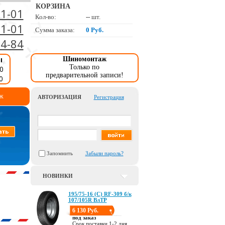
КОРЗИНА
01-01
Кол-во:
--
шт.
01-01
Сумма заказа:
0 Руб.
34-84
ы
Шиномонтаж
Только по
0
предварительной записи!
0
ж
АВТОРИЗАЦИЯ
Регистрация
Запомнить
Забыли пароль?
НОВИНКИ
195/75-16 (С) RF-309 б/к
107/105R ВлТР
6 130 Руб.
под заказ
Срок поставки 1-2 дня.