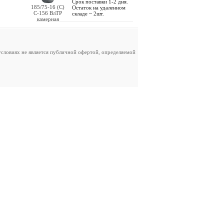
Срок поставки 1-2 дня.
185/75-16 (С)
Остаток на удаленном
С-156 ВлТР
складе ~ 2шт.
камерная
словиях не является публичной офертой, определяемой