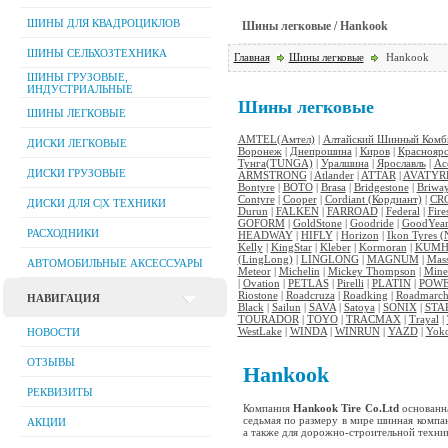
ШИНЫ ДЛЯ КВАДРОЦИКЛОВ
Шины легковые / Hankook
ШИНЫ СЕЛЬХОЗТЕХНИКА
Главная
Шины легковые
Hankook
ШИНЫ ГРУЗОВЫЕ,
ИНДУСТРИАЛЬНЫЕ
Шины легковые
ШИНЫ ЛЕГКОВЫЕ
AMTEL(Амтел)
|
Алтайский Шинный Комби
ДИСКИ ЛЕГКОВЫЕ
Воронеж
|
Днепрошина
|
Киров
|
Красноярс
Тунга(TUNGA)
|
Уралшина
|
Ярославль
|
Ac
ДИСКИ ГРУЗОВЫЕ
ARMSTRONG
|
Atlander
|
ATTAR
|
AVATYR
Bontyre
|
BOTO
|
Brasa
|
Bridgestone
|
Briwa
Contyre
|
Cooper
|
Cordiant (Кордиант)
|
CR
ДИСКИ ДЛЯ C|Х ТЕХНИКИ
Durun
|
FALKEN
|
FARROAD
|
Federal
|
Fire
GOFORM
|
GoldStone
|
Goodride
|
GoodYea
РАСХОДНИКИ
HEADWAY
|
HIFLY
|
Horizon
|
Ikon Tyres (
Kelly
|
KingStar
|
Kleber
|
Kormoran
|
KUM
(LingLong)
|
LINGLONG
|
MAGNUM
|
Mas
АВТОМОБИЛЬНЫЕ АКСЕССУАРЫ
Meteor
|
Michelin
|
Mickey Thompson
|
Mine
|
Ovation
|
PETLAS
|
Pirelli
|
PLATIN
|
POWE
Riostone
|
Roadcruza
|
Roadking
|
Roadmarc
НАВИГАЦИЯ
Black
|
Sailun
|
SAVA
|
Satoya
|
SONIX
|
STA
TOURADOR
|
TOYO
|
TRACMAX
|
Trayal
|
WestLake
|
WINDA
|
WINRUN
|
YAZD
|
Yok
НОВОСТИ
ОТЗЫВЫ
Hankook
РЕКВИЗИТЫ
Компания
Hankook Tire Co.Ltd
основанна
седьмая по размеру в мире шинная компа
АКЦИИ
а также для дорожно-строительной техни