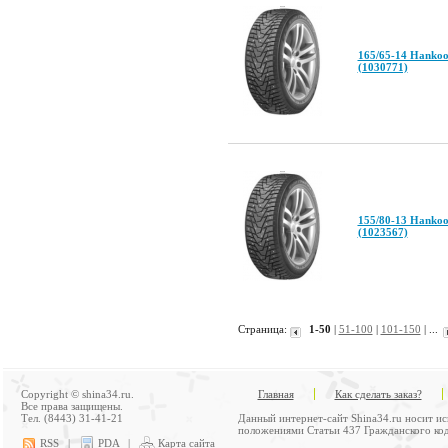
165/65-14 Hankoo
(1030771)
155/80-13 Hankoo
(1023567)
Страница:
1-50
|
51-100
|
101-150
| ...
Copyright © shina34.ru.
Главная
Как сделать заказ?
Все права защищены.
Тел. (8443) 31-41-21
Данный интернет-сайт Shina34.ru носит и
положениями Статьи 437 Гражданского код
RSS
|
PDA
|
Карта сайта