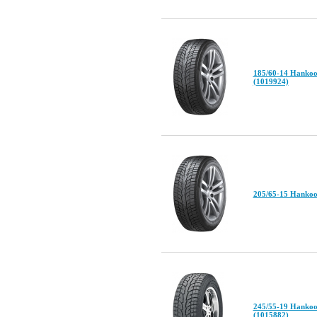
185/60-14 Hankoo
(1019924)
205/65-15 Hankoo
245/55-19 Hankoo
(1015882)