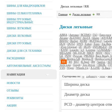
ШИНЫ ДЛЯ КВАДРОЦИКЛОВ
Диски легковые / RR
ШИНЫ СЕЛЬХОЗТЕХНИКА
Главная
Диски легковые
RR
ШИНЫ ГРУЗОВЫЕ,
ИНДУСТРИАЛЬНЫЕ
Диски легковые
ШИНЫ ЛЕГКОВЫЕ
АВИА
|
Автоваз
|
ВСПМО
|
ГАЗ
|
Евродиск
ДИСКИ ЛЕГКОВЫЕ
Alcasta
|
ALESSIO
|
ALEX
|
Alutec
|
ANTER
RHINO
|
Borbet
|
BTRW
|
BUFFALO
|
Catwil
ДИСКИ ГРУЗОВЫЕ
DLW
|
DOTZ
|
DWS
|
Enkei
|
Enzo
|
Eta Beta
|
iFree Original
|
IJI
|
IKON
|
INFORGED
|
IW
|
KWM
|
Lizardo
|
LS
|
Lorenso
|
LUMARAI
ДИСКИ ДЛЯ C|Х ТЕХНИКИ
MEGAMI
|
MI-TECH
|
MKW
|
MSW
|
NEO
OZ
|
PDW
|
Powcan
|
PROMA
|
Race Ready T
РАСХОДНИКИ
F&R
|
Replica GR
|
Replica H
|
Replica LegeA
|
RR
|
RS
|
RST
|
R-Steel
|
RW
|
Sanfox
|
SD
Tech Line
|
Tongli
|
Top Driver
|
TREBL
|
TS
АВТОМОБИЛЬНЫЕ АКСЕССУАРЫ
VSN
|
Wiger
|
Wheels Up
|
X-LINE
|
X-Race
НАВИГАЦИЯ
Сортировка по:
алфавиту
-
цене
-
поп
НОВОСТИ
ОТЗЫВЫ
РЕКВИЗИТЫ
АКЦИИ