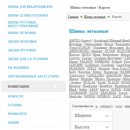
ШИНЫ ДЛЯ КВАДРОЦИКЛОВ
Шины легковые / Kapsen
ШИНЫ СЕЛЬХОЗТЕХНИКА
Главная
Шины легковые
Kapsen
ШИНЫ ГРУЗОВЫЕ,
ИНДУСТРИАЛЬНЫЕ
Шины легковые
ШИНЫ ЛЕГКОВЫЕ
AMTEL(Амтел)
|
Алтайский Шинный Комби
ДИСКИ ЛЕГКОВЫЕ
Воронеж
|
Днепрошина
|
Киров
|
Красноярс
Тунга(TUNGA)
|
Уралшина
|
Ярославль
|
Ac
ДИСКИ ГРУЗОВЫЕ
ARMSTRONG
|
Atlander
|
ATTAR
|
AVATYR
Bontyre
|
BOTO
|
Brasa
|
Bridgestone
|
Briwa
Contyre
|
Cooper
|
Cordiant (Кордиант)
|
CR
ДИСКИ ДЛЯ C|Х ТЕХНИКИ
Durun
|
FALKEN
|
FARROAD
|
Federal
|
Fire
GOFORM
|
GoldStone
|
Goodride
|
GoodYea
РАСХОДНИКИ
HEADWAY
|
HIFLY
|
Horizon
|
Ikon Tyres (
Kelly
|
KingStar
|
Kleber
|
Kormoran
|
KUM
(LingLong)
|
LINGLONG
|
MAGNUM
|
Mas
АВТОМОБИЛЬНЫЕ АКСЕССУАРЫ
Meteor
|
Michelin
|
Mickey Thompson
|
Mine
|
Ovation
|
PETLAS
|
Pirelli
|
PLATIN
|
POWE
Riostone
|
Roadcruza
|
Roadking
|
Roadmarc
НАВИГАЦИЯ
Black
|
Sailun
|
SAVA
|
Satoya
|
SONIX
|
STA
TOURADOR
|
TOYO
|
TRACMAX
|
Trayal
|
WestLake
|
WINDA
|
WINRUN
|
YAZD
|
Yok
НОВОСТИ
ОТЗЫВЫ
Сортировка по:
алфавиту
-
цене
-
поп
РЕКВИЗИТЫ
АКЦИИ