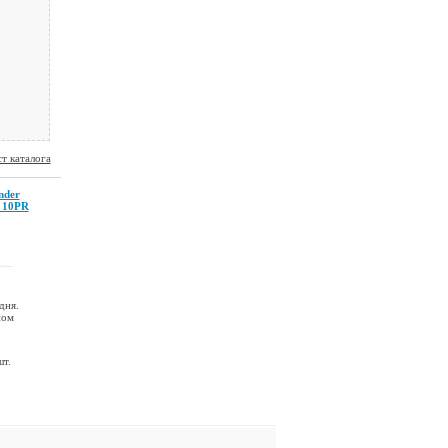
т каталога
nder
 10PR
дня.
ном
шт.