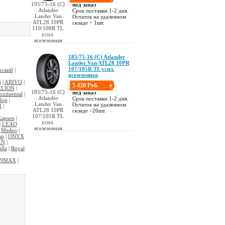
195/75-16 (C)
под заказ
Atlander
Срок поставки 1-2 дня.
Lander Van
Остаток на удаленном
ATL28 10PR
складе ~ 1шт.
110/108R TL
усил.
всезезонная
185/75-16 (C) Atlander
Lander Van ATL28 10PR
107/105R TL усил.
жский
|
всезезонная
S
|
ARIVO
|
5 420 Руб.
KLION
|
185/75-16 (C)
под заказ
ontinental
|
Atlander
Срок поставки 1-2 дня.
lop
|
Lander Van
Остаток на удаленном
d
|
ATL28 10PR
складе >20шт.
107/105R TL
Kapsen
|
усил.
|
LEAO
всезезонная
|
Medeo
|
an
|
ONYX
EN
|
lla
|
Royal
INMAX
|