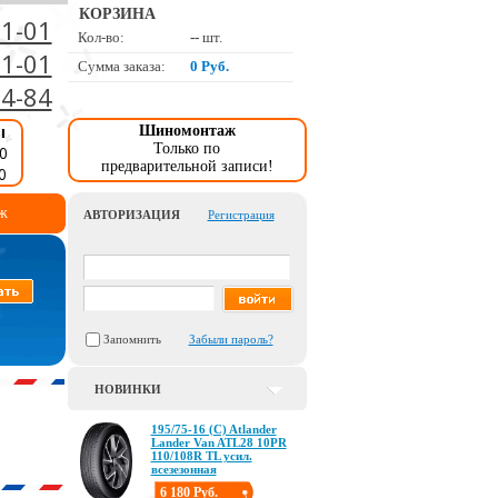
КОРЗИНА
01-01
Кол-во:
--
шт.
01-01
Сумма заказа:
0 Руб.
34-84
ы
Шиномонтаж
Только по
0
предварительной записи!
0
ж
АВТОРИЗАЦИЯ
Регистрация
Запомнить
Забыли пароль?
НОВИНКИ
195/75-16 (C) Atlander
Lander Van ATL28 10PR
110/108R TL усил.
всезезонная
6 180 Руб.