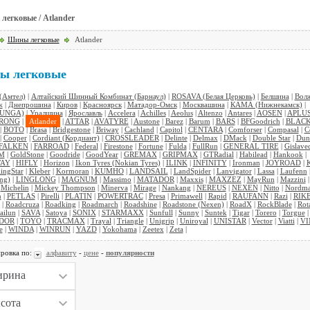
егковые / Atlander
Шины легковые
Atlander
ы легковые
Амтел)
|
Алтайский Шинный Комбинат (Барнаул)
|
ROSAVA (Белая Церковь)
|
Белшина
|
Вол
ж
|
Днепрошина
|
Киров
|
Красноярск
|
Матадор-Омск
|
Москвашина
|
КАМА (Нижнекамск)
|
TUNGA)
|
Уралшина
|
Ярославль
|
Accelera
|
Achilles
|
Aeolus
|
Altenzo
|
Antares
|
AOSEN
|
APLU
RONG
|
Atlander
|
ATTAR
|
AVATYRE
|
Austone
|
Barez
|
Barum
|
BARS
|
BFGoodrich
|
BLAC
|
BOTO
|
Brasa
|
Bridgestone
|
Briway
|
Cachland
|
Capitol
|
CENTARA
|
Comforser
|
Compasal
|
C
|
Cooper
|
Cordiant (Кордиант)
|
CROSSLEADER
|
Delinte
|
Delmax
|
DMack
|
Double Star
|
Dun
FALKEN
|
FARROAD
|
Federal
|
Firestone
|
Fortune
|
Fulda
|
FullRun
|
GENERAL TIRE
|
Gislave
M
|
GoldStone
|
Goodride
|
GoodYear
|
GREMAX
|
GRIPMAX
|
GTRadial
|
Habilead
|
Hankook
|
AY
|
HIFLY
|
Horizon
|
Ikon Tyres (Nokian Tyres)
|
ILINK
|
INFINITY
|
Ironman
|
JOYROAD
|
ingStar
|
Kleber
|
Kormoran
|
KUMHO
|
LANDSAIL
|
LandSpider
|
Lanvigator
|
Lassa
|
Laufenn
ng)
|
LINGLONG
|
MAGNUM
|
Massimo
|
MATADOR
|
Maxxis
|
MAXZEZ
|
MayRun
|
Mazzini
|
Michelin
|
Mickey Thompson
|
Minerva
|
Mirage
|
Nankang
|
NEREUS
|
NEXEN
|
Nitto
|
Nordm
n
|
PETLAS
|
Pirelli
|
PLATIN
|
POWERTRAC
|
Presa
|
Primawell
|
Rapid
|
RAUFANN
|
Razi
|
RIK
|
Roadcruza
|
Roadking
|
Roadmarch
|
Roadshine
|
Roadstone (Nexen)
|
RoadX
|
RockBlade
|
Rota
ailun
|
SAVA
|
Satoya
|
SONIX
|
STARMAXX
|
Sunfull
|
Sunny
|
Suntek
|
Tigar
|
Torero
|
Torgue
|
DOR
|
TOYO
|
TRACMAX
|
Trayal
|
Triangle
|
Unigrip
|
Uniroyal
|
UNISTAR
|
Vector
|
Viatti
|
V
e
|
WINDA
|
WINRUN
|
YAZD
|
Yokohama
|
Zeetex
|
Zeta
|
ровка по:
алфавиту
-
цене
-
популярности