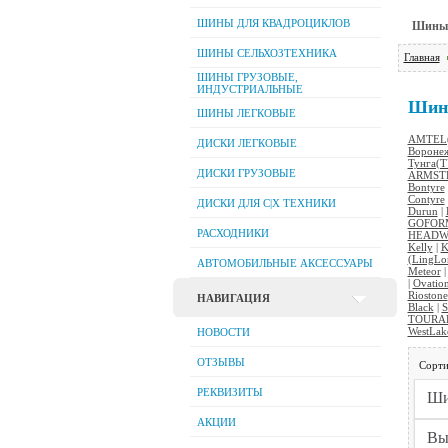
ШИНЫ ДЛЯ КВАДРОЦИКЛОВ
Шины л
ШИНЫ СЕЛЬХОЗТЕХНИКА
Главная
ШИНЫ ГРУЗОВЫЕ,
ИНДУСТРИАЛЬНЫЕ
Шин
ШИНЫ ЛЕГКОВЫЕ
AMTEL(
ДИСКИ ЛЕГКОВЫЕ
Вороне
Тунга(
ДИСКИ ГРУЗОВЫЕ
ARMST
Bontyre
Contyre
ДИСКИ ДЛЯ C|Х ТЕХНИКИ
Durun
|
GOFOR
РАСХОДНИКИ
HEADW
Kelly
|
K
(LingLo
АВТОМОБИЛЬНЫЕ АКСЕССУАРЫ
Meteor
|
Ovatio
Riostone
НАВИГАЦИЯ
Black
|
S
TOURA
WestLak
НОВОСТИ
ОТЗЫВЫ
Сорти
РЕКВИЗИТЫ
АКЦИИ