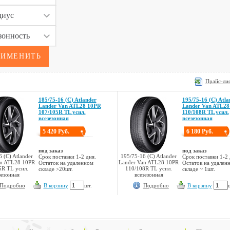
Прайс-лис
185/75-16 (C) Atlander
195/75-16 (C) Atla
Lander Van ATL28 10PR
Lander Van ATL28
107/105R TL усил.
110/108R TL усил.
всезезонная
всезезонная
5 420 Руб.
6 180 Руб.
под заказ
под заказ
 (C) Atlander
195/75-16 (C) Atlander
Срок поставки 1-2 дня.
Срок поставки 1-2 
an ATL28 10PR
Lander Van ATL28 10PR
Остаток на удаленном
Остаток на удален
5R TL усил.
110/108R TL усил.
складе >20шт.
складе ~ 1шт.
зезонная
всезезонная
Подробно
В корзину
шт.
Подробно
В корзину