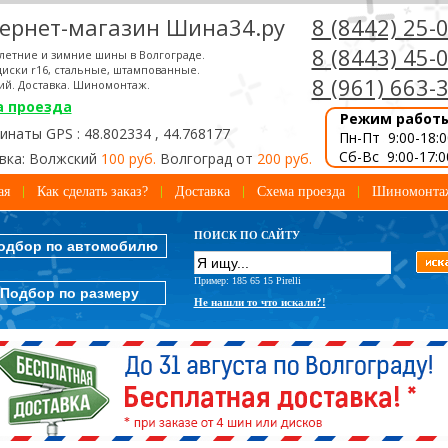
ернет-магазин Шина34.ру
8 (8442) 25-
8 (8443) 45-
летние и зимние шины в Волгограде.
иски r16, стальные, штампованные.
8 (961) 663-
ий. Доставка. Шиномонтаж.
а проезда
Режим работ
наты GPS : 48.802334 , 44.768177
Пн-Пт 9:00-18:0
Сб-Вс 9:00-17:0
вка: Волжский
100 руб.
Волгоград от
200 руб.
ая
Как сделать заказ?
Доставка
Схема проезда
Шиномонта
ПОИСК ПО САЙТУ
одбор по автомобилю
Пример: 185 65 15 Pirelli
Подбор по размеру
Не нашли то что искали?!