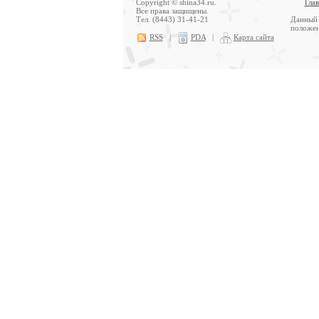
Copyright © shina34.ru.
Гла
Все права защищены.
Тел. (8443) 31-41-21
Данный 
положен
RSS
|
PDA
|
Карта сайта