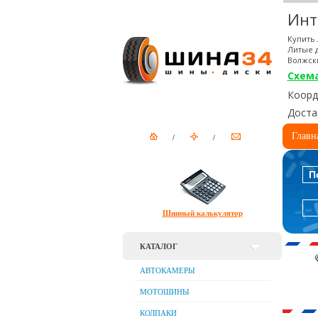
Инт
Купить 
Литые д
Волжск
Схем
Коорди
Доста
Главн
П
Шинный калькулятор
КАТАЛОГ
АВТОКАМЕРЫ
МОТОШИНЫ
КОЛПАКИ