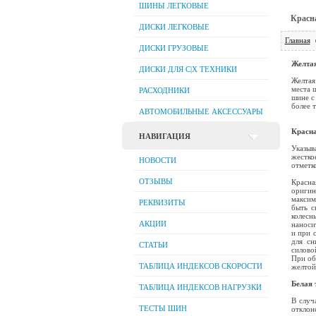
ШИНЫ ЛЕГКОВЫЕ
Красна
ДИСКИ ЛЕГКОВЫЕ
Главная
ДИСКИ ГРУЗОВЫЕ
Желтая
ДИСКИ ДЛЯ C|Х ТЕХНИКИ
Желтая
места 
РАСХОДНИКИ
шине с
более т
АВТОМОБИЛЬНЫЕ АКСЕССУАРЫ
Красна
НАВИГАЦИЯ
Указыв
жестко
НОВОСТИ
отметко
ОТЗЫВЫ
Красна
ориги
максим
РЕКВИЗИТЫ
быть с
колесн
АКЦИИ
наноси
и при 
для сн
СТАТЬИ
силово
При об
ТАБЛИЦА ИНДЕКСОВ СКОРОСТИ
желтой
Белая 
ТАБЛИЦА ИНДЕКСОВ НАГРУЗКИ
В случ
ТЕСТЫ ШИН
отклон