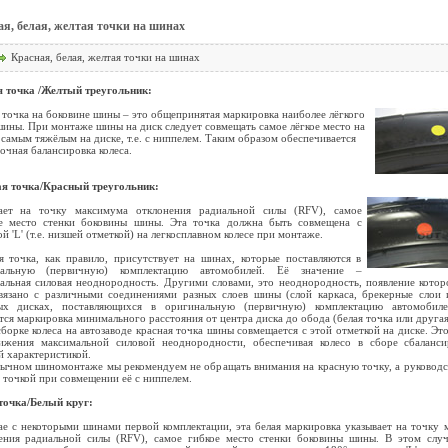
я, белая, желтая точки на шинах
Красная, белая, желтая точки на шинах
 точка /Желтый треугольник:
 точка на боковине шины – это общепринятая маркировка наиболее лёгкого
шины. При монтаже шины на диск следует совмещать самое лёгкое место на
 самым тяжёлым на диске, т.е. с ниппелем. Таким образом обеспечивается
очная балансировка колеса.
я точка/Красный треугольник:
ает на точку максимума отклонения радиальной силы (RFV), самое
е место стенки боковины шины. Эта точка должна быть совмещена с
й 'L' (т.е. низшей отметкой) на легкосплавном колесе при монтаже.
я точка, как правило, присутствует на шинах, которые поставляются в
нальную (первичную) комплектацию автомобилей. Её значение –
альная силовая неоднородность. Другими словами, это неоднородность, появление кото
вязано с различными соединениями разных слоев шины (слой каркаса, брекерные слои и
ых дисках, поставляющихся в оригинальную (первичную) комплектацию автомобиле
тся маркировка минимального расстояния от центра диска до обода (белая точка или другая
сборке колеса на автозаводе красная точка шины совмещается с этой отметкой на диске. Это
ижения максимальной силовой неоднородности, обеспечивая колесо в сборе сбаланси
й характеристикой.
ычном шиномонтаже мы рекомендуем не обращать внимания на красную точку, а руководс
 точкой при совмещении её с ниппелем.
точка/Белый круг:
ае с некоторыми шинами первой комплектации, эта белая маркировка указывает на точку
ения радиальной силы (RFV), самое гибкое место стенки боковины шины. В этом случ