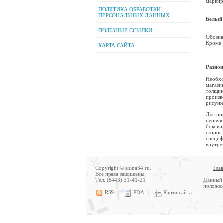
маркиро
ПОЛИТИКА ОБРАБОТКИ
ПЕРСОНАЛЬНЫХ ДАННЫХ
Белый 
ПОЛЕЗНЫЕ ССЫЛКИ
Обозна
Кроме 
КАРТА САЙТА
Разноц
Необхо
магази
толщин
произв
рисунк
Для по
перву
боков
скорос
специф
внутре
Copyright © shina34.ru.
Гла
Все права защищены.
Тел. (8443) 31-41-21
Данный 
положен
RSS
|
PDA
|
Карта сайта