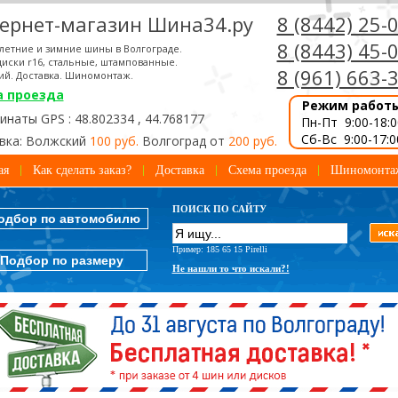
ернет-магазин Шина34.ру
8 (8442) 25-
8 (8443) 45-
летние и зимние шины в Волгограде.
иски r16, стальные, штампованные.
8 (961) 663-
ий. Доставка. Шиномонтаж.
а проезда
Режим работ
наты GPS : 48.802334 , 44.768177
Пн-Пт 9:00-18:0
Сб-Вс 9:00-17:0
вка: Волжский
100 руб.
Волгоград от
200 руб.
ая
Как сделать заказ?
Доставка
Схема проезда
Шиномонта
ПОИСК ПО САЙТУ
одбор по автомобилю
Пример: 185 65 15 Pirelli
Подбор по размеру
Не нашли то что искали?!