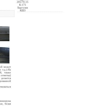
205/70-15
К-175
Баргузин
КШЗ
рой может
 т.д.).На
й, также
 отметка)
 делается
рованной
твоваться
 минимума
ае, белая