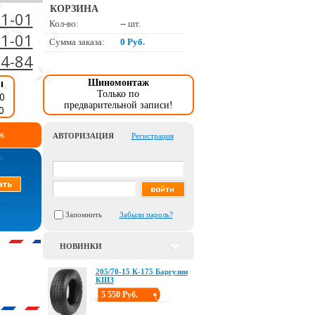
КОРЗИНА
01-01
Кол-во:
--
шт.
01-01
Сумма заказа:
0 Руб.
34-84
ы
Шиномонтаж
Только по
0
предварительной записи!
0
ж
АВТОРИЗАЦИЯ
Регистрация
Запомнить
Забыли пароль?
НОВИНКИ
205/70-15 К-175 Баргузин
КШЗ
5 550 Руб.