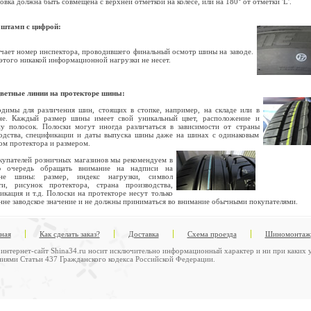
вка должна быть совмещена с верхней отметкой на колесе, или на 180° от отметки 'L'.
штамп с цифрой:
чает номер инспектора, проводившего финальный осмотр шины на заводе.
этого никакой информационной нагрузки не несет.
ветные линии на протекторе шины:
димы для различения шин, стоящих в стопке, например, на складе или в
не. Каждый размер шины имеет свой уникальный цвет, расположение и
у полосок. Полоски могут иногда различаться в зависимости от страны
одства, спецификации и даты выпуска шины даже на шинах с одинаковым
ом протектора и размером.
купателей розничных магазинов мы рекомендуем в
ю очередь обращать внимание на надписи на
ине шины: размер, индекс нагрузки, символ
ти, рисунок протектора, страна производства,
икация и т.д. Полоски на протекторе несут только
нне заводское значение и не должны приниматься во внимание обычными покупателями.
вная
Как сделать заказ?
Доставка
Схема проезда
Шиномонтаж
интернет-сайт Shina34.ru носит исключительно информационный характер и ни при каких у
иями Статьи 437 Гражданского кодекса Российской Федерации.