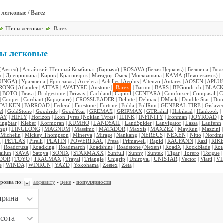
егковые / Barez
Шины легковые
Barez
ы легковые
Амтел)
|
Алтайский Шинный Комбинат (Барнаул)
|
ROSAVA (Белая Церковь)
|
Белшина
|
Вол
ж
|
Днепрошина
|
Киров
|
Красноярск
|
Матадор-Омск
|
Москвашина
|
КАМА (Нижнекамск)
|
TUNGA)
|
Уралшина
|
Ярославль
|
Accelera
|
Achilles
|
Aeolus
|
Altenzo
|
Antares
|
AOSEN
|
APLU
RONG
|
Atlander
|
ATTAR
|
AVATYRE
|
Austone
|
Barez
|
Barum
|
BARS
|
BFGoodrich
|
BLACK
|
BOTO
|
Brasa
|
Bridgestone
|
Briway
|
Cachland
|
Capitol
|
CENTARA
|
Comforser
|
Compasal
|
C
|
Cooper
|
Cordiant (Кордиант)
|
CROSSLEADER
|
Delinte
|
Delmax
|
DMack
|
Double Star
|
Dun
FALKEN
|
FARROAD
|
Federal
|
Firestone
|
Fortune
|
Fulda
|
FullRun
|
GENERAL TIRE
|
Gislave
M
|
GoldStone
|
Goodride
|
GoodYear
|
GREMAX
|
GRIPMAX
|
GTRadial
|
Habilead
|
Hankook
|
AY
|
HIFLY
|
Horizon
|
Ikon Tyres (Nokian Tyres)
|
ILINK
|
INFINITY
|
Ironman
|
JOYROAD
|
ingStar
|
Kleber
|
Kormoran
|
KUMHO
|
LANDSAIL
|
LandSpider
|
Lanvigator
|
Lassa
|
Laufenn
ng)
|
LINGLONG
|
MAGNUM
|
Massimo
|
MATADOR
|
Maxxis
|
MAXZEZ
|
MayRun
|
Mazzini
|
Michelin
|
Mickey Thompson
|
Minerva
|
Mirage
|
Nankang
|
NEREUS
|
NEXEN
|
Nitto
|
Nordm
n
|
PETLAS
|
Pirelli
|
PLATIN
|
POWERTRAC
|
Presa
|
Primawell
|
Rapid
|
RAUFANN
|
Razi
|
RIK
|
Roadcruza
|
Roadking
|
Roadmarch
|
Roadshine
|
Roadstone (Nexen)
|
RoadX
|
RockBlade
|
Rota
ailun
|
SAVA
|
Satoya
|
SONIX
|
STARMAXX
|
Sunfull
|
Sunny
|
Suntek
|
Tigar
|
Torero
|
Torgue
|
DOR
|
TOYO
|
TRACMAX
|
Trayal
|
Triangle
|
Unigrip
|
Uniroyal
|
UNISTAR
|
Vector
|
Viatti
|
V
e
|
WINDA
|
WINRUN
|
YAZD
|
Yokohama
|
Zeetex
|
Zeta
|
ровка по:
алфавиту
-
цене
-
популярности