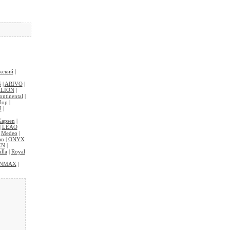
жский
|
S
|
ARIVO
|
LION
|
ontinental
|
lop
|
d
|
Kapsen
|
|
LEAO
|
Medeo
|
an
|
ONYX
EN
|
lla
|
Royal
INMAX
|