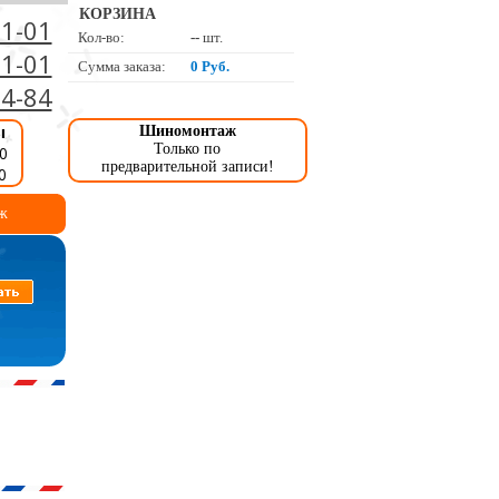
КОРЗИНА
01-01
Кол-во:
--
шт.
01-01
Сумма заказа:
0 Руб.
34-84
ы
Шиномонтаж
Только по
0
предварительной записи!
0
ж