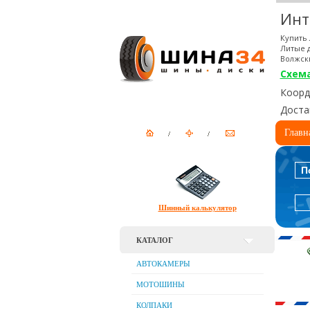
Инт
Купить 
Литые д
Волжск
Схем
Коорди
Доста
Главн
П
Шинный калькулятор
КАТАЛОГ
АВТОКАМЕРЫ
МОТОШИНЫ
КОЛПАКИ