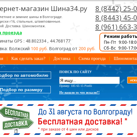
ернет-магазин Шина34.ру
8 (8442) 25-
8 (8443) 45-
летние и зимние шины в Волгограде.
иски r16, стальные, штампованные.
8 (961) 663-
ий. Доставка. Шиномонтаж.
а проезда
Режим работ
наты GPS : 48.802334 , 44.768177
Пн-Пт 9:00-18:0
Сб-Вс 9:00-17:0
вка: Волжский
100 руб.
Волгоград от
200 руб.
ая
Как сделать заказ?
Доставка
Схема проезда
Шиномонта
ПОИСК ПО САЙТУ
одбор по автомобилю
Пример: 185 65 15 Pirelli
Подбор по размеру
Не нашли то что искали?!