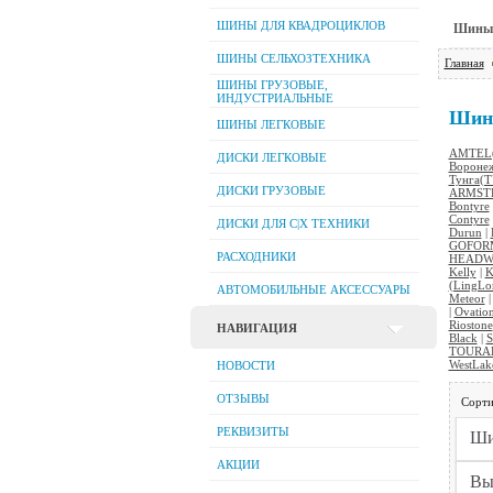
ШИНЫ ДЛЯ КВАДРОЦИКЛОВ
Шины л
ШИНЫ СЕЛЬХОЗТЕХНИКА
Главная
ШИНЫ ГРУЗОВЫЕ,
ИНДУСТРИАЛЬНЫЕ
Шин
ШИНЫ ЛЕГКОВЫЕ
AMTEL(
ДИСКИ ЛЕГКОВЫЕ
Вороне
Тунга(
ДИСКИ ГРУЗОВЫЕ
ARMST
Bontyre
Contyre
ДИСКИ ДЛЯ C|Х ТЕХНИКИ
Durun
|
GOFOR
РАСХОДНИКИ
HEADW
Kelly
|
K
(LingLo
АВТОМОБИЛЬНЫЕ АКСЕССУАРЫ
Meteor
|
Ovatio
Riostone
НАВИГАЦИЯ
Black
|
S
TOURA
WestLak
НОВОСТИ
ОТЗЫВЫ
Сорти
РЕКВИЗИТЫ
АКЦИИ