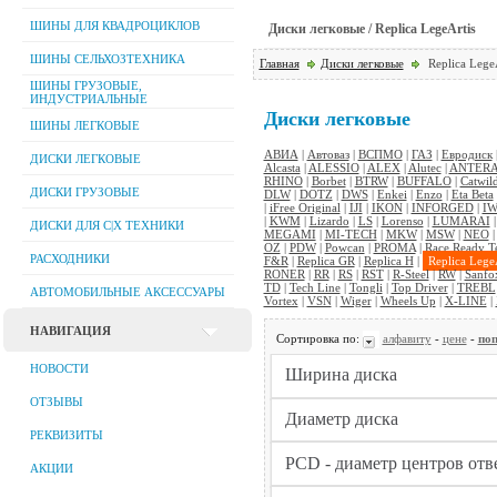
ШИНЫ ДЛЯ КВАДРОЦИКЛОВ
Диски легковые / Replica LegeArtis
ШИНЫ СЕЛЬХОЗТЕХНИКА
Главная
Диски легковые
Replica LegeA
ШИНЫ ГРУЗОВЫЕ,
ИНДУСТРИАЛЬНЫЕ
Диски легковые
ШИНЫ ЛЕГКОВЫЕ
АВИА
|
Автоваз
|
ВСПМО
|
ГАЗ
|
Евродиск
ДИСКИ ЛЕГКОВЫЕ
Alcasta
|
ALESSIO
|
ALEX
|
Alutec
|
ANTER
RHINO
|
Borbet
|
BTRW
|
BUFFALO
|
Catwil
ДИСКИ ГРУЗОВЫЕ
DLW
|
DOTZ
|
DWS
|
Enkei
|
Enzo
|
Eta Beta
|
iFree Original
|
IJI
|
IKON
|
INFORGED
|
IW
|
KWM
|
Lizardo
|
LS
|
Lorenso
|
LUMARAI
ДИСКИ ДЛЯ C|Х ТЕХНИКИ
MEGAMI
|
MI-TECH
|
MKW
|
MSW
|
NEO
OZ
|
PDW
|
Powcan
|
PROMA
|
Race Ready T
РАСХОДНИКИ
F&R
|
Replica GR
|
Replica H
|
Replica Lege
RONER
|
RR
|
RS
|
RST
|
R-Steel
|
RW
|
Sanfo
TD
|
Tech Line
|
Tongli
|
Top Driver
|
TREBL
АВТОМОБИЛЬНЫЕ АКСЕССУАРЫ
Vortex
|
VSN
|
Wiger
|
Wheels Up
|
X-LINE
|
НАВИГАЦИЯ
Сортировка по:
алфавиту
-
цене
-
поп
НОВОСТИ
ОТЗЫВЫ
РЕКВИЗИТЫ
АКЦИИ