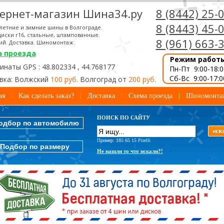
ернет-магазин Шина34.ру
8 (8442) 25-
8 (8443) 45-
летние и зимние шины в Волгограде.
иски r16, стальные, штампованные.
8 (961) 663-
ий. Доставка. Шиномонтаж.
а проезда
Режим работ
наты GPS : 48.802334 , 44.768177
Пн-Пт 9:00-18:0
Сб-Вс 9:00-17:0
вка: Волжский
100 руб.
Волгоград от
200 руб.
ая
Как сделать заказ?
Доставка
Схема проезда
Шиномонта
ПОИСК ПО САЙТУ
одбор по автомобилю
Пример: 185 65 15 Pirelli
Подбор по размеру
Не нашли то что искали?!