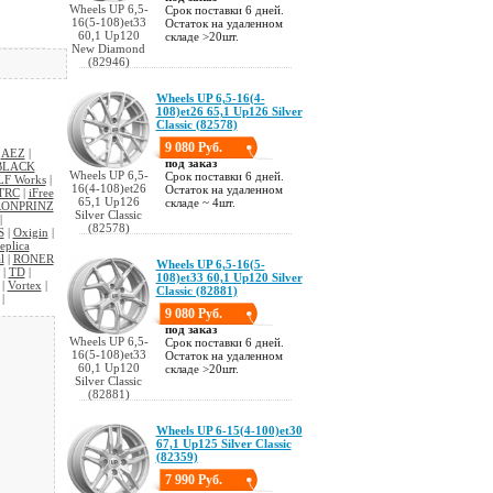
Wheels UP 6,5-
Срок поставки 6 дней.
16(5-108)et33
Остаток на удаленном
60,1 Up120
складе >20шт.
New Diamond
(82946)
Wheels UP 6,5-16(4-
108)et26 65,1 Up126 Silver
Classic (82578)
9 080 Руб.
|
AEZ
|
под заказ
BLACK
Wheels UP 6,5-
Срок поставки 6 дней.
LF Works
|
16(4-108)et26
Остаток на удаленном
TRC
|
iFree
65,1 Up126
складе ~ 4шт.
ONPRINZ
Silver Classic
|
(82578)
S
|
Oxigin
|
eplica
l
|
RONER
Wheels UP 6,5-16(5-
|
TD
|
108)et33 60,1 Up120 Silver
|
Vortex
|
Classic (82881)
|
9 080 Руб.
под заказ
Wheels UP 6,5-
Срок поставки 6 дней.
16(5-108)et33
Остаток на удаленном
60,1 Up120
складе >20шт.
Silver Classic
(82881)
Wheels UP 6-15(4-100)et30
67,1 Up125 Silver Classic
(82359)
7 990 Руб.