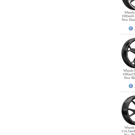
Wheels
108)et45
New Dia
Wheels 
108)et3
New Bl
Wheels
114,3)et
New Bl