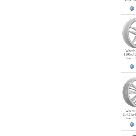
Wheels
110)et4
Silver C
Wheels
114,3)et
Silver C