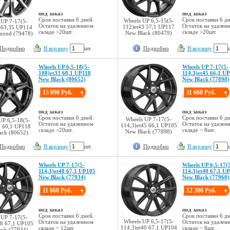
под заказ
под заказ
Срок поставки 6 дней.
Срок поставки 6 дн
Wheels UP 6,5-15(5-
 UP 7-17(5-
Остаток на удаленном
Остаток на удален
112)et43 57,1 UP117
 63,35 UP114
складе >20шт.
складе >20шт.
New Black (80479)
mond (79478)
Подробно
В корзину
шт.
Подробно
В корзину
Wheels UP 6,5-18(5-
Wheels UP 7-17(5-
108)et33 60,1 UP118
114,3)et45 66,1 U
New Black (80652)
New Black (77898)
13 090 Руб.
11 660 Руб.
под заказ
под заказ
Срок поставки 6 дней.
Срок поставки 6 дн
Wheels UP 7-17(5-
UP 6,5-18(5-
Остаток на удаленном
Остаток на удален
114,3)et45 66,1 UP105
3 60,1 UP118
складе >20шт.
складе ~ 8шт.
New Black (77898)
ack (80652)
Подробно
В корзину
шт.
Подробно
В корзину
Wheels UP 7-17(5-
Wheels UP 6,5-17(
114,3)et48 67,1 UP105
114,3)et40 67,1 U
New Black (77934)
New Black (77960)
11 660 Руб.
12 300 Руб.
под заказ
под заказ
Срок поставки 6 дней.
Срок поставки 6 дн
 UP 7-17(5-
Wheels UP 6,5-17(5-
Остаток на удаленном
Остаток на удален
48 67,1 UP105
114,3)et40 67,1 UP104
складе ~ 12шт.
складе ~ 8шт.
ack (77934)