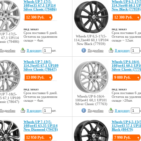
Wheels UP 7-17(5-
Wheels UP 6,5-17(
108)et35 67,1 UP114
114,3)et40 60,1 U
Silver Classic (79486)
New Black (77959)
12 300 Руб.
12 300 Руб.
под заказ
под заказ
Срок поставки 6 дней.
Срок поставки 6 дн
 UP 7-17(5-
Wheels UP 6,5-17(5-
Остаток на удаленном
Остаток на удален
5 67,1 UP114
114,3)et40 60,1 UP104
складе ~ 4шт.
складе ~ 12шт.
lassic (79486)
New Black (77959)
Подробно
В корзину
шт.
Подробно
В корзину
Wheels UP 7-18(5-
Wheels UP 6-16(4-
114,3)et45 67,1 UP109
100)et41 60,1 UP1
Silver Classic (78647)
Silver Classic (777
13 090 Руб.
9 080 Руб.
под заказ
под заказ
Срок поставки 6 дней.
Срок поставки 6 дн
 UP 7-18(5-
Wheels UP 6-16(4-
Остаток на удаленном
Остаток на удален
45 67,1 UP109
100)et41 60,1 UP101
складе ~ 4шт.
складе >20шт.
lassic (78647)
Silver Classic (77763)
Подробно
В корзину
шт.
Подробно
В корзину
Wheels UP 7-17(5-
Wheels UP 6,5-15(
108)et45 63,35 UP114
112)et43 57,1 UP1
New Diamond (79478)
Black (80479)
12 950 Руб.
7 990 Руб.