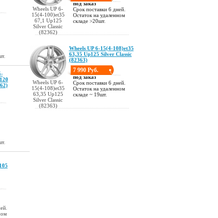
под заказ
Wheels UP 6-
Срок поставки 6 дней.
15(4-100)et35
Остаток на удаленном
67,1 Up125
складе >20шт.
Silver Classic
(82362)
Wheels UP 6-15(4-108)et35
63,35 Up125 Silver Classic
шт.
(82363)
7 990 Руб.
5-
под заказ
p120
Wheels UP 6-
Срок поставки 6 дней.
62)
15(4-108)et35
Остаток на удаленном
63,35 Up125
складе ~ 19шт.
Silver Classic
(82363)
шт.
105
ей.
ном