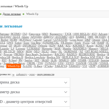
легковые / Wheels Up
Диски легковые
Wheels Up
и легковые
Автоваз
|
ВСПМО
|
ГАЗ
|
Евродиск
|
КМЗ
|
Кременчуг
|
ТЗСК
|
1000 MIGLIA
|
4GO
|
Advanti
ALESSIO
|
ALEX
|
Alutec
|
ANTERA
|
ARRIVO
|
ASTERRO
|
ATS
|
BARRET
|
BBS
|
BEYERN
|
|
Borbet
|
BTRW
|
BUFFALO
|
Catwild
|
Carwel
|
COVENTRY
|
Cross Street
|
D&P
|
Dezent
|
Dick 
OTZ
|
DWS
|
Enkei
|
Enzo
|
Eta Beta
|
FONDMETAL
|
FR Design
|
Futek
|
FUZZ
|
GR
|
HARP
|
H
riginal
|
IJI
|
IKON
|
INFORGED
|
IWheelz
|
KDW
|
K&K
|
KFZ
|
KHOMEN
|
Konig
|
KOSEI
|
KR
|
Lizardo
|
LS
|
Lorenso
|
LUMARAI
|
Magnetto
|
MAK
|
Mamba
|
MANDRUS
|
Mansory
|
MEGA
I
|
MI-TECH
|
MKW
|
MSW
|
NEO
|
NEXT
|
Nitro
|
NL
|
NORDWAY
|
NZ
|
OFF ROAD WHEEL
W
|
Powcan
|
PROMA
|
Race Ready Technology
|
RACING
|
RADIUS
|
REDBOURNE
|
Replica
|
R
plica GR
|
Replica H
|
Replica LegeArtis
|
Replica NW
|
REPLICA SUP
|
Replica WSP ITALY
|
Ria
|
RST
|
R-Steel
|
RW
|
Sanfox
|
SDT
|
SKAD
|
SLIK
|
SPARCO
|
SRW
|
STARK
|
STEGER
|
Sunrise
ne
|
Tongli
|
Top Driver
|
TREBL
|
TSW
|
TUNZZO
|
USW
|
VENTI
|
VIANOR
|
VICOM
|
VISSOL
iger
|
Wheels Up
|
X-LINE
|
X-Race
|
X*trike
|
YAKATTA
|
YAMATO
|
YST
|
ZEPP
|
ZORMER
ровка по:
алфавиту
-
цене
-
популярности