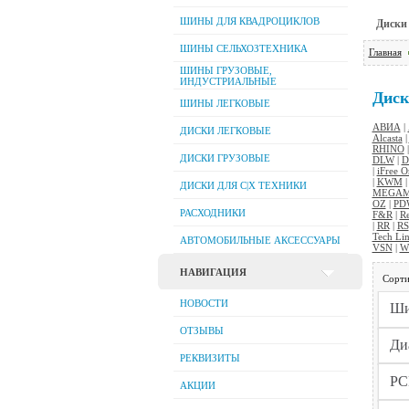
ШИНЫ ДЛЯ КВАДРОЦИКЛОВ
Диски 
ШИНЫ СЕЛЬХОЗТЕХНИКА
Главная
ШИНЫ ГРУЗОВЫЕ,
ИНДУСТРИАЛЬНЫЕ
Диск
ШИНЫ ЛЕГКОВЫЕ
АВИА
|
ДИСКИ ЛЕГКОВЫЕ
Alcasta
|
RHINO
ДИСКИ ГРУЗОВЫЕ
DLW
|
D
|
iFree O
|
KWM
ДИСКИ ДЛЯ C|Х ТЕХНИКИ
MEGAM
OZ
|
PD
РАСХОДНИКИ
F&R
|
Re
|
RR
|
RS
Tech Li
АВТОМОБИЛЬНЫЕ АКСЕССУАРЫ
VSN
|
W
НАВИГАЦИЯ
Сорти
НОВОСТИ
ОТЗЫВЫ
РЕКВИЗИТЫ
АКЦИИ