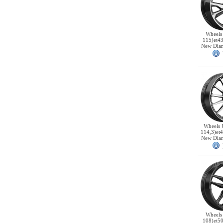
Wheels
115)et4
New Dia
Wheels 
114,3)et
New Dia
Wheels
108)et5