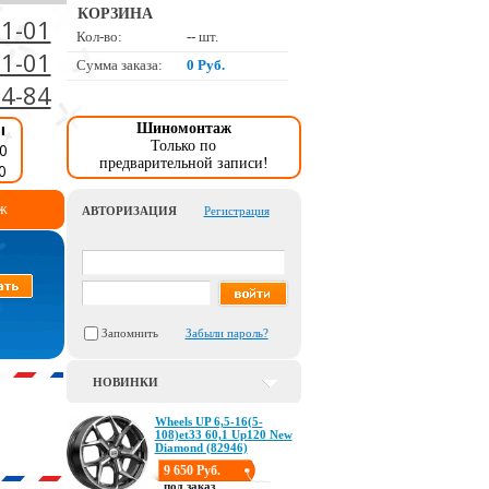
КОРЗИНА
01-01
Кол-во:
--
шт.
01-01
Сумма заказа:
0 Руб.
34-84
ы
Шиномонтаж
Только по
0
предварительной записи!
0
ж
АВТОРИЗАЦИЯ
Регистрация
Запомнить
Забыли пароль?
НОВИНКИ
Wheels UP 6,5-16(5-
108)et33 60,1 Up120 New
Diamond (82946)
9 650 Руб.
под заказ