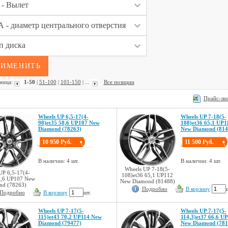
ница:
1-50
|
51-100
|
101-150
| ...
Все позиции
Прайс-лис
Wheels UP 6,5-17(4-
Wheels UP 7-18(5-
98)et35 58,6 UP107 New
108)et36 65,1 UP1
Diamond (78263)
New Diamond (814
10 950 Руб.
11 500 Руб.
В наличии: 4 шт.
В наличии: 4 шт.
Wheels UP 7-18(5-
UP 6,5-17(4-
108)et36 65,1 UP112
8,6 UP107 New
New Diamond (81488)
nd (78263)
Подробно
В корзину
Подробно
В корзину
шт.
Wheels UP 7-17(5-
Wheels UP 7-17(5-
115)et43 70,2 UP114 New
114,3)et37 66,6 U
Diamond (79477)
New Diamond (781