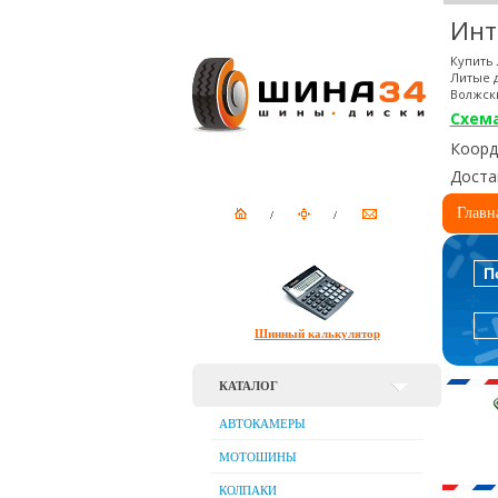
Инт
Купить 
Литые д
Волжск
Схем
Коорди
Доста
Главн
П
Шинный калькулятор
КАТАЛОГ
АВТОКАМЕРЫ
МОТОШИНЫ
КОЛПАКИ