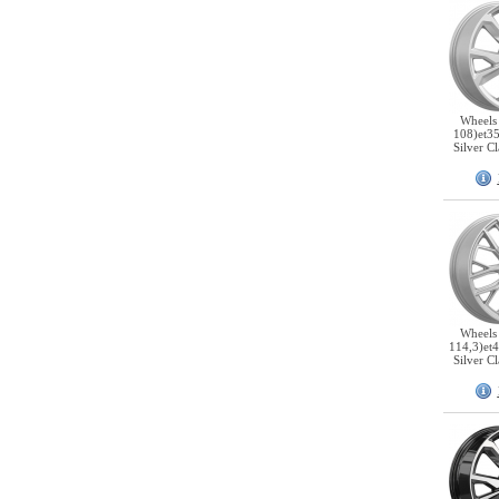
Wheels
108)et3
Silver C
Wheels
114,3)et
Silver C