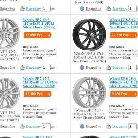
New Black (77960)
Подробно
В корзину
шт.
Подробно
В корзину
Wheels UP 7-18(5-
Wheels UP 6,5-17(
110)et45 67,1 UP112
100)et41 60,1 UP1
Silver Classic (79275)
New Diamond (782
13 090 Руб.
12 320 Руб.
под заказ
под заказ
Срок поставки 6 дней.
Срок поставки 6 дн
 UP 7-18(5-
Wheels UP 6,5-17(4-
Остаток на удаленном
Остаток на удален
5 67,1 UP112
100)et41 60,1 UP107
складе ~ 8шт.
складе ~ 19шт.
lassic (79275)
New Diamond (78265)
Подробно
В корзину
шт.
Подробно
В корзину
Wheels UP 7-17(5-
Wheels UP 6-16(4-
114,3)et48 66,1 UP106
100)et37 60,1 UP1
Silver Classic (78098)
Silver Classic (790
12 300 Руб.
9 080 Руб.
под заказ
под заказ
Срок поставки 6 дней.
Срок поставки 6 дн
Wheels UP 6-16(4-
 UP 7-17(5-
Остаток на удаленном
Остаток на удален
100)et37 60,1 UP111
48 66,1 UP106
складе ~ 8шт.
складе ~ 1шт.
Silver Classic (79092)
lassic (78098)
Подробно
В корзину
шт.
Подробно
В корзину
Wheels UP 6,5-17(5-
Wheels UP 7-17(5-