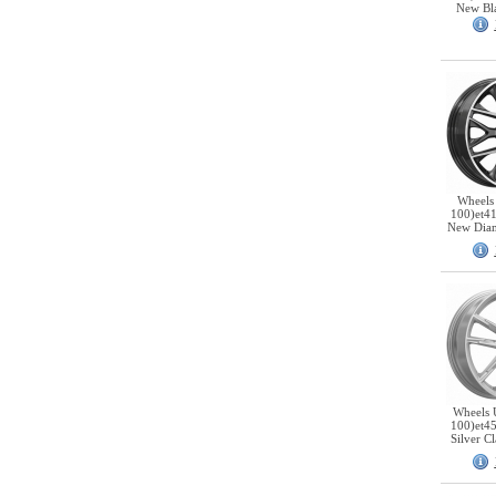
New Bl
Wheels
100)et4
New Dia
Wheels 
100)et4
Silver C