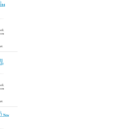
5-
P104
ей.
ном
шт.
01
63)
ей.
ном
шт.
5-
17 New