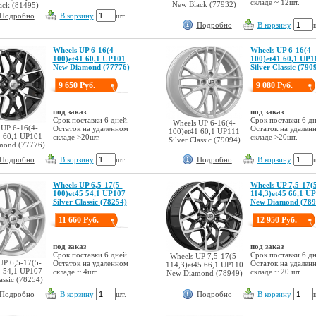
складе ~ 12шт.
New Black (77932)
ack (81495)
Подробно
В корзину
шт.
Подробно
В корзину
Wheels UP 6-16(4-
Wheels UP 6-16(4-
100)et41 60,1 UP101
100)et41 60,1 UP1
New Diamond (77776)
Silver Classic (790
9 650 Руб.
9 080 Руб.
под заказ
под заказ
Срок поставки 6 дней.
Срок поставки 6 дн
Wheels UP 6-16(4-
 UP 6-16(4-
Остаток на удаленном
Остаток на удален
100)et41 60,1 UP111
1 60,1 UP101
складе >20шт.
складе >20шт.
Silver Classic (79094)
mond (77776)
Подробно
В корзину
шт.
Подробно
В корзину
Wheels UP 6,5-17(5-
Wheels UP 7,5-17(
100)et45 54,1 UP107
114,3)et45 66,1 U
Silver Classic (78254)
New Diamond (789
11 660 Руб.
12 950 Руб.
под заказ
под заказ
Срок поставки 6 дней.
Срок поставки 6 дн
Wheels UP 7,5-17(5-
UP 6,5-17(5-
Остаток на удаленном
Остаток на удален
114,3)et45 66,1 UP110
5 54,1 UP107
складе ~ 4шт.
складе ~ 20 шт.
New Diamond (78949)
lassic (78254)
Подробно
В корзину
шт.
Подробно
В корзину